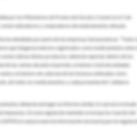
dida por los Ministerios de Protección Social y Comercio el 1 de
, comercializadores y compradores de medicamentos del país.
informe detallado por parte de las empresas farmacéuticas: “Todos 
ores que tengan productos registrados como medicamentos ante e
 comercialicen dichos productos, deberán reportar dentro de los
tal de las ventas durante el período, el número total de unidades
e venta y el número de cada una de las facturas utilizadas como
iodo, de todos los medicamentos y cada presentación", señala la
amentos deberán entregar un informe similar el cual será revisad
de impuestos. En esta regulación también se incluye la creación del
SIPM) el cual proveerá la información necesaria para la regulaci