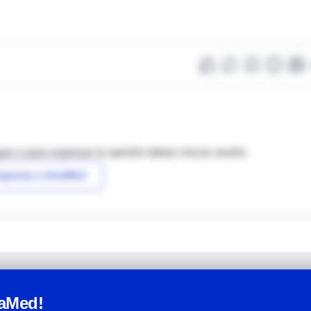
as o para expresar tu opinión debes iniciar sesión
ngresar a IntraMed
raMed!