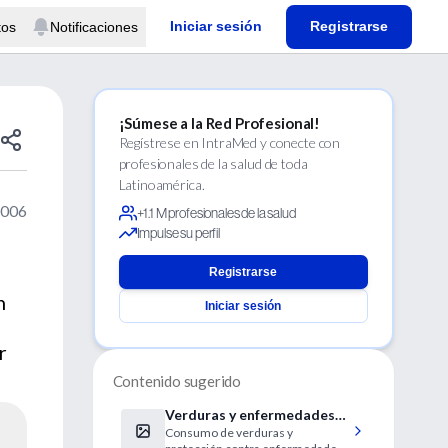
Iniciar sesión
Registrarse
tos
Notificaciones
¡Súmese a la Red Profesional!
Regístrese en IntraMed y conecte con
profesionales de la salud de toda
Latinoamérica.
2006
+1.1 M profesionales de la salud
Impulse su perfil
Registrarse
n
Iniciar sesión
r
Contenido sugerido
Verduras y enfermedades
Consumo de verduras y
oculares