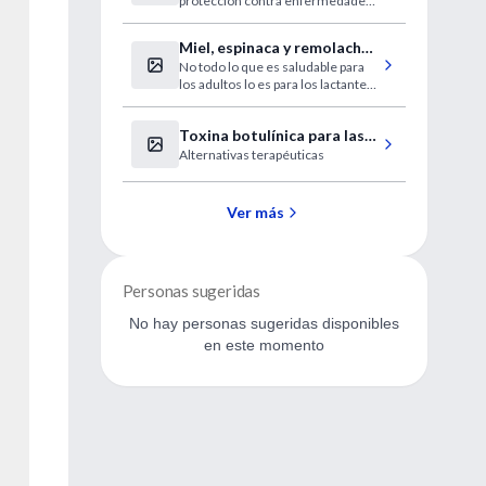
protección contra enfermedades
oculares en mujeres mayores.
Miel, espinaca y remolacha:
No todo lo que es saludable para
alimentos prohibidos para
los adultos lo es para los lactantes.
niños menores de un año
Existe una importante variedad de
alimentos, incluidos los
Toxina botulínica para las
potencialmente alergénicos, no
aconsejados por los especialistas.
Alternativas terapéuticas
cicatrices faciales
Ver más
Personas sugeridas
No hay personas sugeridas disponibles
en este momento