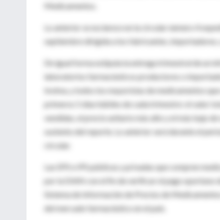
Medicamentos.
Lo anterior se esclarece en la circular número 4 expe
septiembre dirigida a los fabricantes, importadores
De igual forma estipula la entrega trimestral de un 
laboratorios farmacéuticos productores o importad
Invima, y todos los mayoristas de medicamentos que
primeros 5 días hábiles de cada trimestre: el valor to
vendidas, el precio unitario más alto y el más bajo d
sustento del reporte. Lo anterior será durante el per
circular.
Las EPS e IPS públicas y privadas que compren medic
por la DIAN con el fin de verificar el pago oportuno 
Sistema de Información de Precios de Medicamentos (
del mercado farmacéutico en el país.