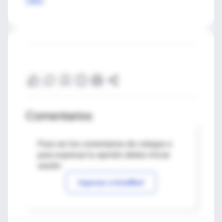
OMS
Comentarios
Para ver los comentarios de colegas o
para expresar tu opinión debes iniciar
sesión
Ingresar a IntraMed