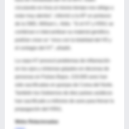
circulando en Asia al mismo tiempo nos obliga a
estar muy atentos", informó a la AP un portavoz
de la OMS, William L. Aldis. "Si el H7 y H5N1 se
combinan e intercambian su material genético,
podrían crear un "virus con la letalidad del H5 y
el contagio del H7", añadió.
La cepa H7 provocó problemas de inflamación
en los ojos y síntomas gripales en decenas de
personas en Países Bajos. 219.000 aves han
sido sacrificadas en granjas de Corea del Norte.
También los Gobiernos de diez países asiáticos
han sacrificado a millones de aves para frenar la
propagación del H5N1.
Webs Relacionadas