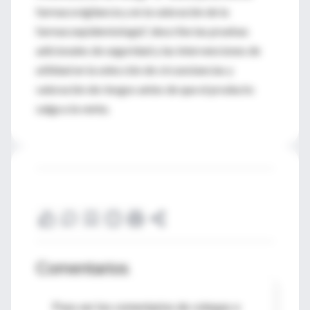
farmacovigilancia y en la valoración de la
farmacoepidemiología", describe las pruebas
adicionales de seguridad y las intervenciones de
utilidad en la selección de circunstancias y
valoración de riesgos antes de que el producto
salga a la venta.
Comentarios
Para ver los comentarios de colegas o