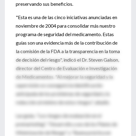
preservando sus beneficios.
"Esta es una de las cinco iniciativas anunciadas en
noviembre de 2004 para consolidar más nuestro
programa de seguridad del medicamento. Estas
guías son una evidencia más de la contribución de
la comisión de la FDA a la transparencia en la toma
de decisión del riesgo", indicó el Dr. Steven Galson,
director del Centro de Evaluación e Investigación
de Medicamentos. "Al mejorar la seguridad y la
supervisión se conseguirá la identificación
anticipada de los problemas de seguridad y la
reducción al mínimo de estos riesgos", añadió.
Las guías, "Los riesgos de evaluación en el
premarketing", "Desarrollo y uso de los Planes de
Minimización de Riesgo" y "Buena práctica en