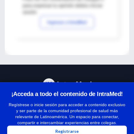
para expresar tu opinión debes iniciar
sesión
Ingresar a IntraMed
¡Acceda a todo el contenido de IntraMed!
Centro de Ayuda
Regístrese o inicie sesión para acceder a contenido exclusivo
y ser parte de la comunidad profesional de salud más
relevante de Latinoamérica. Un espacio para conectar,
Términos y condiciones
compartir e intercambiar experiencias entre colegas.
| Políticas de privacidad
Registrarse
| Todos los derechos reservados | Copyright 1997-2026