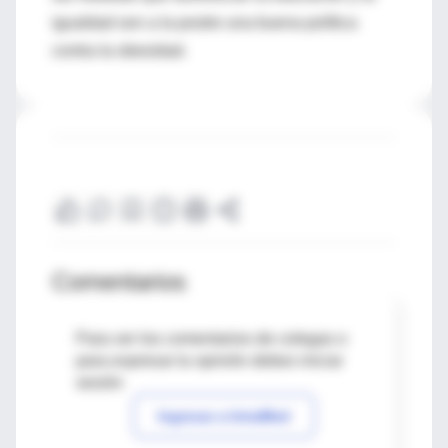
igualdad son a la postre una buena política
contra la obesidad.
Comentarios
Para ver los comentarios de colegas o
para expresar tu opinión debes iniciar
sesión
Ingresar a IntraMed