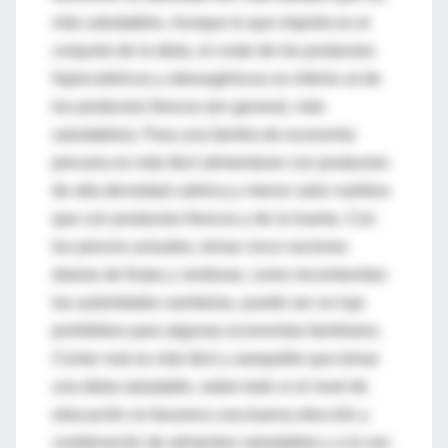
más saludables. Aunque lo que importa es el
conjunto de la dieta, el coste de los productos
hipercalóricos y obesogénicos es inferior al de
los productos frescos (en general, más
saludables). Para una familia de economía
precaria es más fácil alimentarse con productos
de alta densidad calórica y menor valor nutritivo
que con productos frescos y de la huerta. Con
los precios actuales, tomar cinco raciones
diarias de frutas y verduras, como recomiendan
las autoridades sanitarias, puede ser un lujo
prohibitivo para algunas economías familiares.
Comer mal es más fácil y asequible que tomar
una dieta saludable, sobre todo si el nivel de
educación no favorece una buena elección y
combinación de alimentos saludables y a la vez