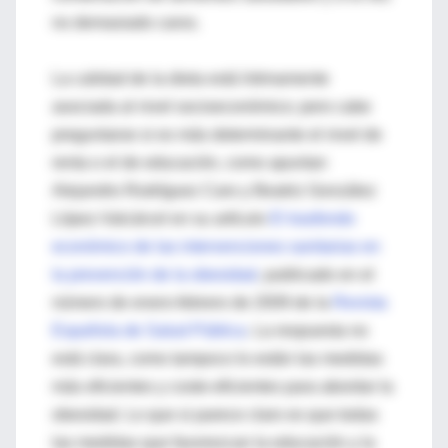
no demasiado caros.
La calidad de la dieta está íntimamente
asociada al nivel socioeconómico; pero cabe
preguntarse si es más determinante el nivel de
renta o el de educación, como apuntan
Alejandro Rodríguez Caro y Beatriz González
López-Valcárcel en su artículo
El trasfondo
económico de las intervenciones sanitarias en
la prevención de la obesidad
, publicado en el
número de enero-febrero de 2009 de la
Revista
Española de Salud Pública
. La respuesta no
está clara, como tampoco lo están las medidas
más eficientes y coste-eficientes para abordar la
obesidad. Lo que si parece claro es que todas
las medidas que favorezcan la educación y la