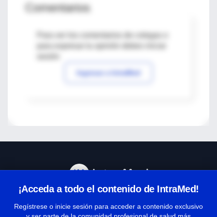
Comentarios
Para ver los comentarios de colegas o
para expresar tu opinión debes iniciar
sesión
Ingresar a IntraMed
¡Acceda a todo el contenido de IntraMed!
Centro de Ayuda
Regístrese o inicie sesión para acceder a contenido exclusivo
y ser parte de la comunidad profesional de salud más