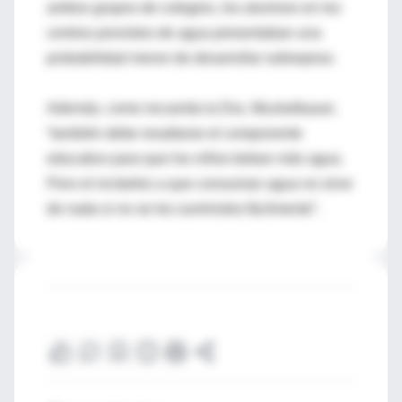
ambos grupos de colegios, los alumnos en los
centros provistos de agua presentaban una
probabilidad menor de desarrollar sobrepeso.
Además, como recuerda la Dra. Muckelbauer,
“también debe resaltarse el componente
educativo para que los niños beban más agua.
Pero el incitarles a que consuman agua no sirve
de nada si no se les suministra fácilmente”.