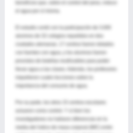
beneficios que, sobre el control del peso, induce
el agua por sí misma.
El estudio contó con la participación de 3.000
alumnos de 32 colegios repartidos en dos
ciudades alemanas. 17 centros fueron dotados
con fuentes con agua, y los alumnos fueron
provistos de botellas reutilizables para poder
llevar agua a las clases. Además, los profesores
impartieron cuatro lecciones sobre la
importancia del consumo de agua.
Por su parte, los otros 15 centros escolares
actuaron como control. Y si bien los
investigadores no hallaron diferencias en la
media del índice de masa corporal (IMC) entre