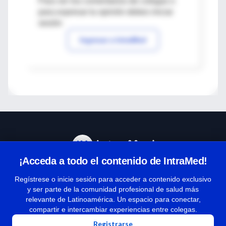
Para ver los comentarios de colegas o
para expresar tu opinión debes iniciar
sesión
Ingresar a IntraMed
¡Acceda a todo el contenido de IntraMed!
Centro de Ayuda
Regístrese o inicie sesión para acceder a contenido exclusivo
y ser parte de la comunidad profesional de salud más
relevante de Latinoamérica. Un espacio para conectar,
Términos y condiciones
compartir e intercambiar experiencias entre colegas.
| Políticas de privacidad
Registrarse
| Todos los derechos reservados | Copyright 1997-2026