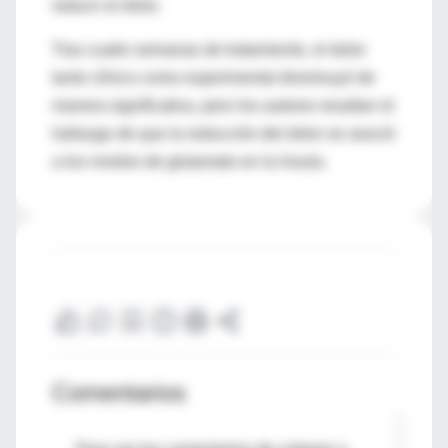
reducir el dolor.
Tras cuatro semanas de tratamiento, el dolor
tanto clínico como experimental disminuyó de
manera significativa, pero los autores resaltan el
hallazgo de que la reducción del dolor se asoció
a los niveles de glutamato en la ínsula.
Comentarios