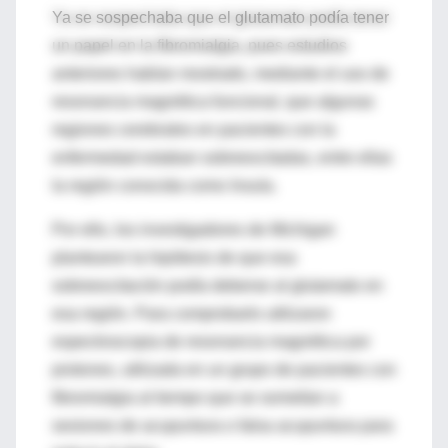
Ya se sospechaba que el glutamato podía tener
un papel en la fibromialgia, pues estudios
anteriores habían mostrado, mediante el uso de
resonancia magnética funcional, que algunas
regiones cerebrales en pacientes con la
enfermedad estaban sobreexcitadas, entre ellas
la región conocida como ínsula.
Por ello, los investigadores de Michigan
plantearon la hipótesis de que esa
sobreexcitación podía deberse al glutamato en
esa región. Para comprobarlo utilizaron
espectroscopia de resonancia magnética por
protones, utilizada en un grupo de pacientes con
fibromialgia al tiempo que se sometían a
sesiones de acupuntura o falsa acupuntura para