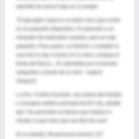
episodio de azúcar bajo en la sangre.
"El glucagón nasal es un polvo seco que existe
en un pequeño dispositivo. Es parecido a un
inhalador de esteroides nasales, pero es más
pequeño. Para usarlo, un familiar o cuidador lo
saca de la caja, lo pone en la nariz y empuja el
fondo del frasco... Es absorbido por el torrente
sanguíneo a través de la nariz", explicó
Seaquist.
La Dra. Cristina Guzmán, una autora del estudio
y consejera médica principal de Eli Lilly, añadió
que "los pacientes no tienen que respirar ni
inhalar, lo que hace que sea fácil de usar".
En el estudio, 69 personas tuvieron 157