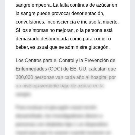
sangre empeora. La falta continua de azúcar en
la sangre puede provocar desorientación,
convulsiones, inconsciencia e incluso la muerte.
Si los síntomas no mejoran, o la persona está
demasiado desorientada como para comer o
beber, es usual que se administre glucagón.
Los Centros para el Control y la Prevención de
Enfermedades (CDC) de EE. UU. calculan que
300,000 personas van cada año al hospital por
un nivel gravemente bajo de azúcar en la
sangre.
Para evaluar el glucagón nasal recién
desarrollado, los investigadores dieron a
personas con diabetes tipo 1 un dispositivo
nasal para que lo usaran cuando tuvieran un