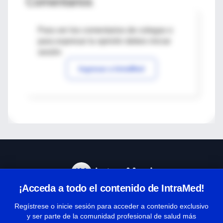
Comentarios
Para ver los comentarios de colegas o
para expresar tu opinión debes iniciar
sesión
Ingresar a IntraMed
¡Acceda a todo el contenido de IntraMed!
Centro de Ayuda
Regístrese o inicie sesión para acceder a contenido exclusivo
y ser parte de la comunidad profesional de salud más