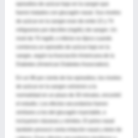
episodios de azúcar bajo en la sangre que
fueron tratados con glucagón nasal. Sus niveles
de azúcar en la sangre eran de entre 22 y 74
miligramos por decilitro (mg/dL) de sangre. Un
nivel de 70 mg/dL o inferior es típico cuando
comienza un episodio de azúcar bajo en la
sangre, según la Asociación Americana de la
Diabetes (American Diabetes Association).
En un 96 por ciento de los episodios, los niveles
de azúcar en la sangre volvieron a la
normalidad en un plazo de 30 minutos, encontró
el estudio. Los efectos secundarios fueron
similares a los del glucagón inyectable, e
incluyeron náuseas y vómitos. El polvo nasal
también provocó cierta irritación nasal y dolor de