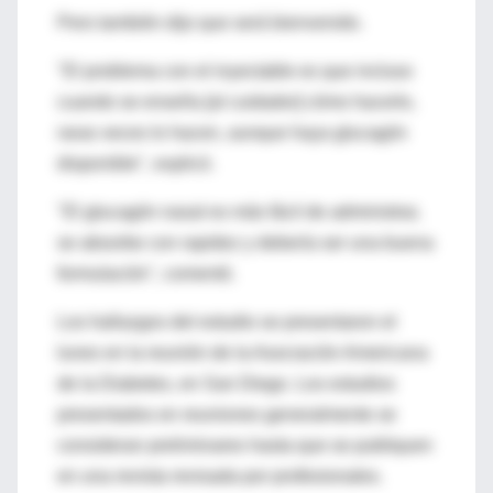
Pero también dijo que será bienvenido.
"El problema con el inyectable es que incluso
cuando se enseña [al cuidador] cómo hacerlo,
raras veces lo hacen, aunque haya glucagón
disponible", explicó.
"El glucagón nasal es más fácil de administrar,
se absorbe con rapidez y debería ser una buena
formulación", comentó.
Los hallazgos del estudio se presentaron el
lunes en la reunión de la Asociación Americana
de la Diabetes, en San Diego. Los estudios
presentados en reuniones generalmente se
consideran preliminares hasta que se publiquen
en una revista revisada por profesionales.