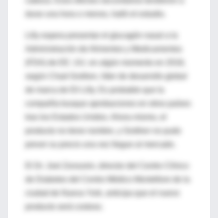
cabeza. Esos efectos secundarios tendieron a
durar una hora o menos, halló el estudio.
Lilly espera presentar el glucagón nasal a la
Administración de Alimentos y Medicamentos
(FDA) de EE. UU. en algún momento en 2018,
según Chad Grothen, líder de desarrollo global
de marca de Eli Lilly. Es probable que la
compañía busque aprobaciones en otros países
tras los Estados Unidos. Ahora mismo, el
producto no tiene nombre, y Grothen no pudo
prever su precio una vez llegue al mercado.
El Dr. Joel Zonszein, director del Centro Clínico
de Diabetes del Centro Médico Montefiore de la
ciudad de Nueva York, anticipa que el nuevo
producto será costoso.