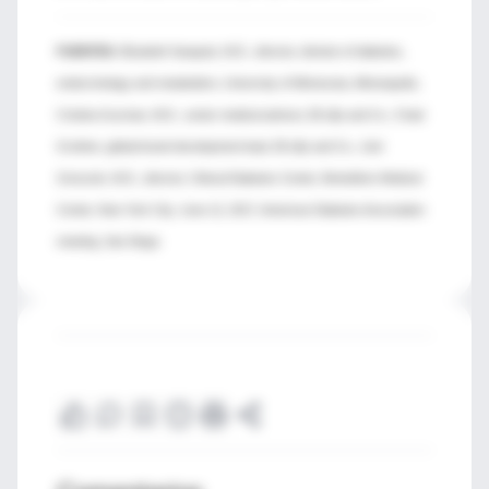
FUENTES:
Elizabeth Seaquist, M.D., director, division of diabetes,
endocrinology and metabolism, University of Minnesota, Minneapolis;
Cristina Guzman, M.D., senior medical advisor, Eli Lilly and Co.; Chad
Grothen, global brand development lead, Eli Lilly and Co.; Joel
Zonszein, M.D., director, Clinical Diabetes Center, Montefiore Medical
Center, New York City; June 12, 2017, American Diabetes Association
meeting, San Diego