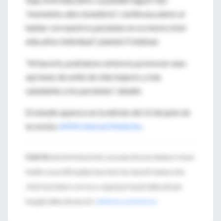
'momentos aleccionadores' cardiovasculares al
hablar con nuestros pacientes en su mismo nivel
educativo individual", planteó Friedman.
"Al hacerlo, podríamos entonces promover unas
opciones de estilo de vida mejores y más
saludables a los pacientes", añadió.
El estudio aparece en la edición del 12 de junio de
la revista
JAMA Internal Medicine
.
FUENTES:
Rachel M. Bond, M.D., associate director, Women's Heart
Health, Lenox Hill Hospital, New York City; David Friedman, M.D.,
chief, heart failure services, Long Island Jewish Valley Stream
Hospital, Valley Stream, N.Y.;
JAMA Internal Medicine