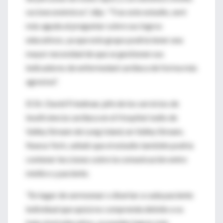
socioeconómicos", dijo. "Tras este estudio, seré
más aguda al preguntar sobre sus logros
educativos, ya que este grupo podría tener una
mayor necesidad de que se gestionen sus
indicadores de enfermedad cardiaca de forma más
agresiva".
El Dr. David Friedman, jefe de los servicios de
insuficiencia cardiaca en el Hospital Judío de
Valley Stream de Long Island, en Valley Stream,
Nueva York, señaló que el estudio también podría
contener lecciones sobre la comunicación entre
médico y paciente.
"En lugar de sermonear o disertar a cada paciente
individual que quizá no comprenda debido a su
bajo nivel educativo, se pueden lograr más