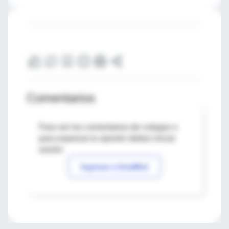
Comentarios
Para ver los comentarios de colegas o
para expresar tu opinión debes iniciar
sesión
Ingresar a IntraMed