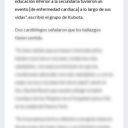
educación inferior a la secundaria tuvieron un
evento [de enfermedad cardiaca] a lo largo de sus
vidas", escribió el grupo de Kubota.
Dos cardiólogos señalaron que los hallazgos
tienen sentido.
"Es bien sabido que un mayor nivel educativo
tiende a asociarse con unas conductas más
saludables, con unas profesiones en que las
condiciones laborales son más saludables, y con un
mejor acceso a la atención de la salud", anotó la
Dra. Rachel Bond, que ayuda a dirigir la Salud
Cardiaca de las Mujeres en el Hospital Lenox Hill,
en la ciudad de Nueva York.
"En mi propia práctica, atiendo a una gran mayoría
de personas de todos tipos y con distintos niveles