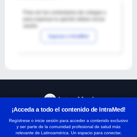
Para ver los comentarios de colegas o
para expresar tu opinión debes iniciar
sesión
Ingresar a IntraMed
¡Acceda a todo el contenido de IntraMed!
Centro de Ayuda
Regístrese o inicie sesión para acceder a contenido exclusivo
y ser parte de la comunidad profesional de salud más
relevante de Latinoamérica. Un espacio para conectar,
Términos y condiciones