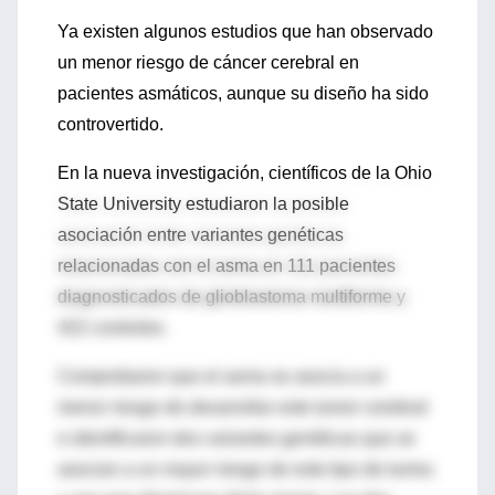
Ya existen algunos estudios que han observado
un menor riesgo de cáncer cerebral en
pacientes asmáticos, aunque su diseño ha sido
controvertido.
En la nueva investigación, científicos de la Ohio
State University estudiaron la posible
asociación entre variantes genéticas
relacionadas con el asma en 111 pacientes
diagnosticados de glioblastoma multiforme y
422 controles.
Comprobaron que el asma se asocia a un
menor riesgo de desarrollar este tumor cerebral
e identificaron dos variantes genéticas que se
asocian a un mayor riesgo de este tipo de tumor,