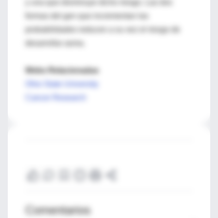
y una que disminuye dicho riesgo. Las dos
formas del gen que incrementan las
probabilidades reducen a su vez el riesgo de
desarrollar asma.
Webs Relacionadas
Ohio State University
Cancer Research
Comentarios