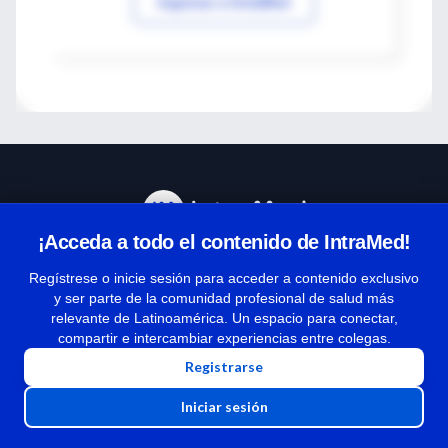
Ingresar a IntraMed
¡Acceda a todo el contenido de IntraMed!
Centro de Ayuda
Regístrese o inicie sesión para acceder a contenido exclusivo
y ser parte de la comunidad profesional de salud más
relevante de Latinoamérica. Un espacio para conectar,
Términos y condiciones
compartir e intercambiar experiencias entre colegas.
| Políticas de privacidad
Registrarse
| Todos los derechos reservados | Copyright 1997-2026
Iniciar sesión