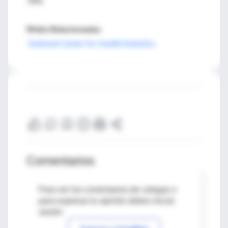
78%.
Webs Relacionadas
National Center for Health Statistics
Comentarios
Para ver los comentarios de colegas o
para expresar tu opinión debes iniciar
sesión