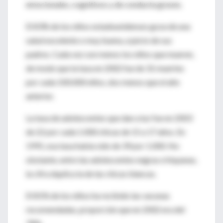
emocionales, cognitivos y de conducta graves.
El 83% de los niños estadounidenses goza de una
salud excelente o muy buena, a juicio de sus
padres. Cada vez son menos los niños que mueren,
de modo que la tasa en 2002 fue de 31 muertes
por cada 100.000 niños, dos menos que el año
anterior.
La tasa de adolescentes que dan a luz fue en 2003
de 22 por cada 1.000 chicas de 15 a 17 años. En
1991, esa tasa había sido de 39 por 1.000. No
obstante, entre las adolescentes negras e hispanas,
la cifra duplica la de las chicas blancas.
El 81% de los niños ha recibido las vacunas
recomendadas, proporción que en 2002 era del