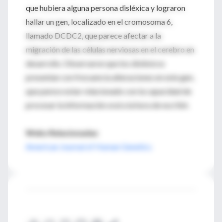
que hubiera alguna persona disléxica y lograron
hallar un gen, localizado en el cromosoma 6,
llamado DCDC2, que parece afectar a la
migración de las células nerviosas en el cerebro en
desarrollo. Observaron que los disléxicos
presentan con frecuencia alteraciones en este gen,
que parece estar relacionado con la capacidad de
procesar la información oral a la hora de escribir.
Webs Relacionadas
American Journal of Human Genetics