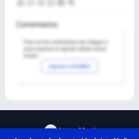
Comentarios
Para ver los comentarios de colegas o
para expresar tu opinión debes iniciar
sesión
Ingresar a IntraMed