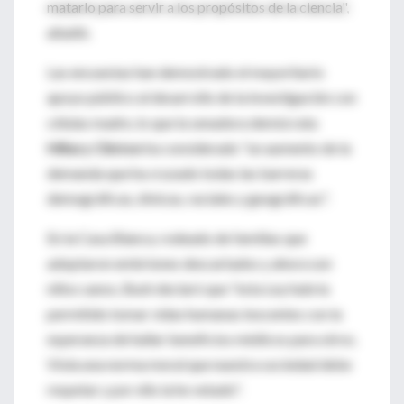
matarlo para servir a los propósitos de la ciencia",
añadió.
Las encuestas han demostrado el mayoritario
apoyo público al desarrollo de la investigación con
células madre, lo que la senadora demócrata
Hillary Clinton
ha considerado "un aumento de la
demanda que ha cruzado todas las barreras
demográficas, étnicas, raciales y geográficas".
En la Casa Blanca, rodeado de familias que
adoptaron embriones descartados y ahora son
niños sanos, Bush declaró que "esta Ley habría
permitido tomar vidas humanas inocentes con la
esperanza de hallar beneficios médicos para otros.
Viola una norma moral que nuestra sociedad debe
respetar y por ello la he vetado".