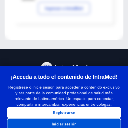
Ingresar a IntraMed
¡Acceda a todo el contenido de IntraMed!
Centro de Ayuda
Regístrese o inicie sesión para acceder a contenido exclusivo
y ser parte de la comunidad profesional de salud más
relevante de Latinoamérica. Un espacio para conectar,
Términos y condiciones
compartir e intercambiar experiencias entre colegas.
| Políticas de privacidad
Registrarse
| Todos los derechos reservados | Copyright 1997-2026
Iniciar sesión