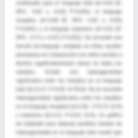
combinado para el lenguaje total (d=-0,62 [IC
95%: -0,82 a -0,43]; P<0,001), el lenguaje
receptivo (d=-0,69 [IC 95%: -0,82 a -0,55];
P<0,001), y el lenguaje expresivo (d=-0,61 [IC
95%: -0,74 a -0,47]; P<0,001). Se encontró una
función de lenguaje complejo en niños nacidos
prematuros en comparación con niños nacidos a
término significativamente menor en todos los
estudios. Existió una heterogeneidad
significativa entre los estudios en el lenguaje
total (Q=11,27, P<0,05, I2=55,6). No se encontró
heterogeneidad significativa entre los estudios
en el lenguaje receptivo (Q=2,00, P=0,74, I2=0)
o expresivo (Q=3,21, P=0,52, I2=0). Un gráfico
de Galbraith para detectar posibles fuentes de
heterogeneidad en el lenguaje total reveló que