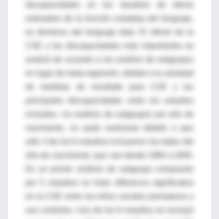
discapacidades en los tamaños de efecto
estimados de la función compleja del lenguaje,
en términos del lenguaje total. El efecto de la
CSE y las discapacidades más importantes se
analizó de acuerdo a los análisis de subgrupos
en lugar de meta-regresión, debido a la variedad
de medidas de resultado para CSE y las
principales discapacidades entre los estudios
incluidos. Un análisis de subgrupos por año de
nacimiento, no pudo realizarse debido a que
sólo 3 de los 6 estudios incluyeron los datos del
año de nacimiento, que van desde 1989 a 2000.
En un primer análisis de subgrupo compuesto
por 5 estudios no hubo diferencia significativa
en la CSE entre los niños nacidos prematuros y
sus controles. Uno de los 6 estudios se excluyó