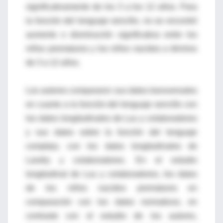
significativamente de los 3 a los 12 años. Para
la función del lenguaje sencillo, no se encontró
aumento o disminución significativa entre los
niños prematuros y los niños nacidos a término
de 3 a 12 años.
Los autores compararon sus datos transversales
en cuanto a la función del lenguaje sencillo con
los datos longitudinales de Luu y colaboradores
y sus datos sobre la función del lenguaje
complejo, con los datos longitudinales de
Landry y colaboradores. En el estudio
longitudinal de Luu y colaboradores, los datos
de los niños nacidos prematuros en
comparación con los datos normativos, en
contraste con el estudio de los autores,