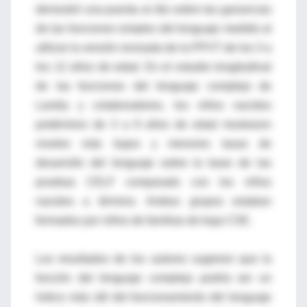
demostró una puesta al día sobre las ganancias
de las funciones simples del lenguaje medido al
utilizar la versión revisada de la PPVT de los 3 a
los 12 años de edad. En el estudio longitudinal
de las funciones del lenguaje complejo de
Landry y colaboradores, los niños nacidos
pretérmino de 3 a 8 años de edad mostraron
niveles más bajos y menores tasas de
desarrollo del lenguaje sobre la base de las
pruebas CELF comparado con los niños
nacidos a término. Ambos grupos estaban
formados por niños de familias de baja CSE.
Los resultados de los autores sugieren que la
función del lenguaje complejo podría ser un
índice más útil del funcionamiento del lenguaje