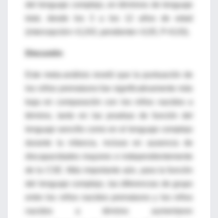
del lenguaje complejo, en términos de lenguaje
total, desde los 3 a los 12 años de edad
(intercepción=-0,243, pendiente=-0,05, P=0,03).
Discusión
Este meta-análisis reveló que la puntuación de
los niños prematuros fue significativamente más
baja en comparación con los niños nacidos a
término, tanto en las pruebas de función del
lenguaje sencillo como en el lenguaje complejo
durante la infancia, incluso en ausencia de
discapacidades mayores e independientemente
de la CSE. Más importante aún, para la función
del lenguaje complejo, las diferencias de grupo
entre los niños nacidos prematuros y los niños
nacidos a término aumentaron