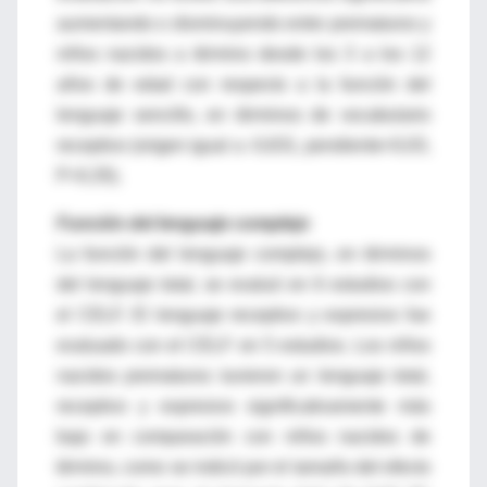
aumentando o disminuyendo entre prematuros y
niños nacidos a término desde los 3 a los 12
años de edad con respecto a la función del
lenguaje sencillo, en términos de vocabulario
receptivo (origen igual a -0,631, pendiente=0,03,
P=0,35).
Función del lenguaje complejo
La función del lenguaje complejo, en términos
del lenguaje total, se evaluó en 6 estudios con
el CELF. El lenguaje receptivo y expresivo fue
evaluado con el CELF en 5 estudios. Los niños
nacidos prematuros tuvieron un lenguaje total,
receptivo y expresivo significativamente más
bajo en comparación con niños nacidos de
término, como se indicó por el tamaño del efecto