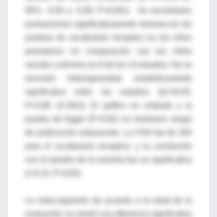
95%: -0,59 a -0,30; P<0,001). Se encontraron
puntuaciones significativamente menores en las
pruebas de vocabulario receptivo en los niños
prematuros en comparación con los niños
nacidos a término en 8 de los 13 estudios. No se
encontró heterogeneidad estadísticamente
significativa entre los estudios (Q=19,35,
P=0,08; I2=38,0). El gráfico en embudo y la
prueba de Egger (P=0,92) no mostraron sesgo
de publicación subyacente. La FSN fue de 304
para el vocabulario receptivo, y la correlación
con el tamaño de la muestra fue no significativa
(r=0,15, P=0,63).
La meta-regresión de acuerdo a la edad de la
evaluación no reveló una diferencia significativa