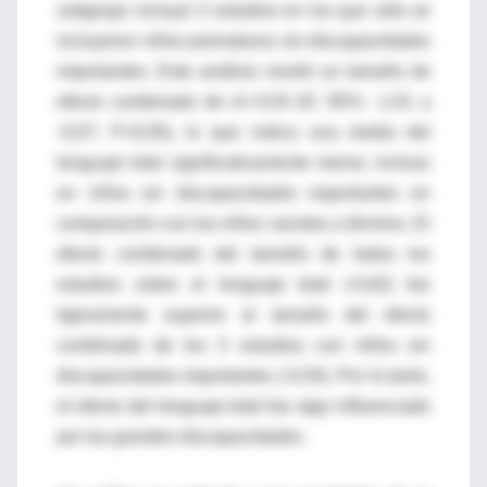
subgrupo incluyó 3 estudios en los que sólo se
incluyeron niños prematuros sin discapacidades
importantes. Este análisis reveló un tamaño de
efecto combinado de d=-0,54 (IC 95%: -1,01 a
-0,07; P<0,05), lo que indica una media del
lenguaje total significativamente menor, incluso
en niños sin discapacidades importantes en
comparación con los niños nacidos a término. El
efecto combinado del tamaño de todos los
estudios sobre el lenguaje total (-0,62) fue
ligeramente superior al tamaño del efecto
combinado de los 3 estudios con niños sin
discapacidades importantes (-0,54). Por lo tanto,
el efecto del lenguaje total fue algo influenciado
por las grandes discapacidades.