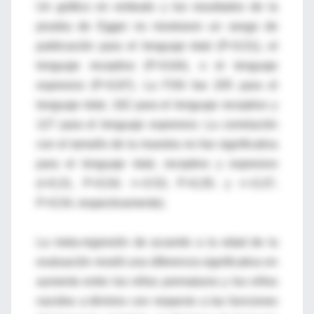
Un gráfico en embudo y los resultados de la
prueba de Egger no mostraron un sesgo de
publicación para el lenguaje total (P=0,51), el
lenguaje receptivo (P=0,64), o el lenguaje
expresivo (P=0,87). La FSN fue 205 para el
lenguaje total, 162 para el lenguaje receptivo y
127 para el lenguaje expresivo. La correlación
con el tamaño de la muestra no fue significativa
para el lenguaje total, receptivo y expresivo
(r=0,31, P=0,54; r=-0.53, P=0,35; y r=-0,37,
P=0,54, respectivamente).
La meta-regresión de acuerdo a la edad de la
evaluación reveló una diferencia significativa en
aumento entre los niños prematuros y los niños
nacidos a término con respecto a las funciones