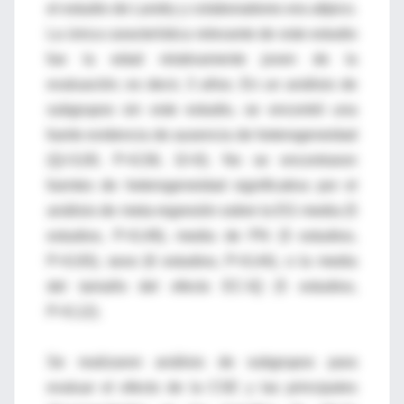
el estudio de Landry y colaboradores era atípico.
La única característica relevante de este estudio
fue la edad relativamente joven de la
evaluación; es decir, 3 años. En un análisis de
subgrupos sin este estudio, se encontró una
fuerte evidencia de ausencia de heterogeneidad
(Q=3,00, P=0,56, I2=0). No se encontraron
fuentes de heterogeneidad significativa por el
análisis de meta-regresión sobre la EG media (5
estudios, P=0,49), media de PN (5 estudios,
P=0,93), sexo (6 estudios, P=0,44), o la media
del tamaño del efecto EC-IQ (5 estudios,
P=0,12).
Se realizaron análisis de subgrupos para
evaluar el efecto de la CSE y las principales