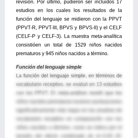
revisión. Por último, pudieron ser incluidos 17
estudios en los cuales los resultados de la
función del lenguaje se midieron con la PPVT
(PPVT-R, PPVT-III, BPVS y BPVS-II) y el CELF
(CELF-P y CELF-3). La muestra meta-analítica
consistióen un total de 1529 niños nacidos
prematuros y 945 niños nacidos a término.
Función del lenguaje simple
La función del lenguaje simple, en términos de
vocabulario receptivo, se evaluó en 13 estudios
con los PPVT. El meta-análisis reveló que los
niños nacidos prematuros tuvieron puntuaciones
significativamente más bajas en las pruebas de
vocabulario receptivo en comparación con los
niños nacidos a término, como se indica por el
tamaño del efecto combinado de d=-0,45 (IC