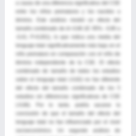
a causa de una diferencia significativa del CSE
entre los niños prematuros y los nacidos a
término. Este análisis mostró un efecto del
tamaño combinado de d=-0,66 (IC 95%: -0,90 a
-0,41; P<0,001), lo que indica una media del
lenguaje total significativamente más baja en el
niño prematuro en comparación con el niño de
término independiente de la CSE. El efecto
combinado de tamaño de todos los estudios
sobre el lenguaje total (-0,62) no fue diferente
del efecto del tamaño combinado de los 5
estudios sin diferencias significativas de CSE
(-0,66). Por lo tanto, podría sacarse la
conclusión de que el tamaño del efecto del
lenguaje total no fue influenciado por el nivel
socioeconómico. Un segundo análisis de