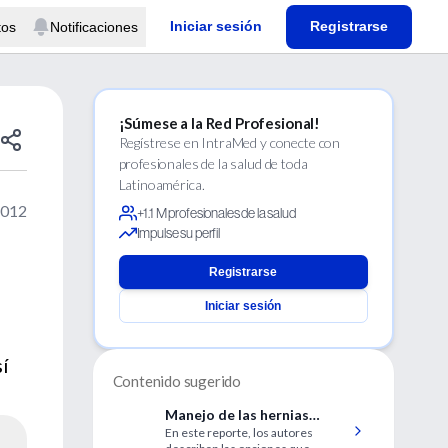
Iniciar sesión
Registrarse
tos
Notificaciones
¡Súmese a la Red Profesional!
Regístrese en IntraMed y conecte con
profesionales de la salud de toda
Latinoamérica.
2012
+1.1 M profesionales de la salud
Impulse su perfil
Registrarse
Iniciar sesión
sí
Contenido sugerido
Manejo de las hernias
En este reporte, los autores
inguinales recidivadas