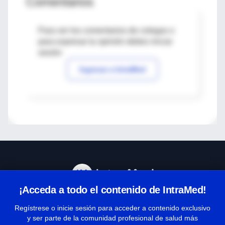
Comentarios
Para ver los comentarios de colegas o
para expresar tu opinión debes iniciar
sesión
Ingresar a IntraMed
¡Acceda a todo el contenido de IntraMed!
Centro de Ayuda
Regístrese o inicie sesión para acceder a contenido exclusivo
y ser parte de la comunidad profesional de salud más