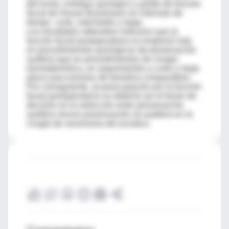
del tumor, enfoque quirúrgico y grado de función
facial de House Brackmann en intervalo de
tiempo corto, intermedio y largo.
Los resultados obtenidos indicaron que la
función facial postoperatoria no empeoró más
en procedimientos quirúrgicos de preservación
auditiva que en procedimientos de cirugía
translaberíntica, en seguimientos a corto y largo
plazo para tumores de tamaños comparables.
Por consiguiente, la preocupación por la función
facial postoperatoria no debería ser el factor de
decisión en la selección entre preservación
auditiva versus preservación no-auditiva en la
cirugía de neurinoma del acústico.