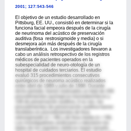
2001; 127:543-546
El objetivo de un estudio desarrollado en
Pittsburg, EE. UU., consistió en determinar si la
funciona facial empeora después de la cirugía
de neurinoma del acústico de preservación
auditiva (fosa restrosigmoide y media) o si
desmejora aún más después de la cirugía
translaberíntica. Los investigadores llevaron a
cabo un análisis retrospectivo de los registros
médicos de pacientes operados en la
subespecialidad de neuro-otología de un
hospital de cuidados terciarios. El estudio
evaluó 315 procedimientos consecutivos
quirúrgicos de neuroma acústico realizados
entre abril de 1989 y julio de 1998. Durante
dicho período, fueron realizados un total de 209
procedimientos quirúrgicos translaberínticos y
106 de preservación auditiva. A su vez, los
procedimientos de preservación auditiva fueron
divididos en procedimientos de fosa
retrosigmoide (n = 48) y de fosa media (n = 58).
Los investigadores analizaron y tabularon los
datos de los registros médicos según tamaño