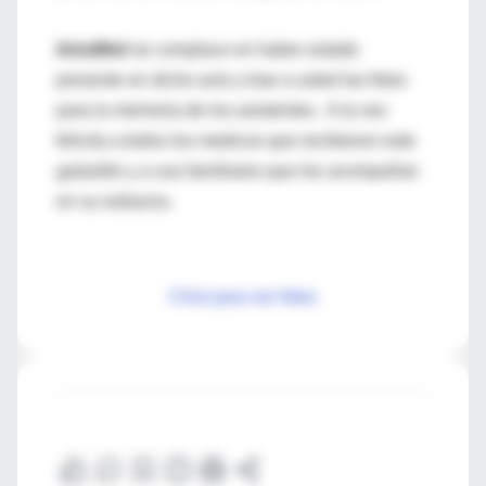
IntraMed
se complace en haber estado
presente en dicho acto y trae a usted las fotos
para la memoria de los asistentes. A la vez
felicita a todos los medicos que recibieron este
galardón y a sus familiares que los acompañan
en su esfuerzo.
Click para ver fotos