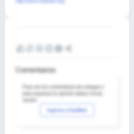
http://www.amjmed.org/
Comentarios
Para ver los comentarios de colegas o
para expresar tu opinión debes iniciar
sesión
Ingresar a IntraMed