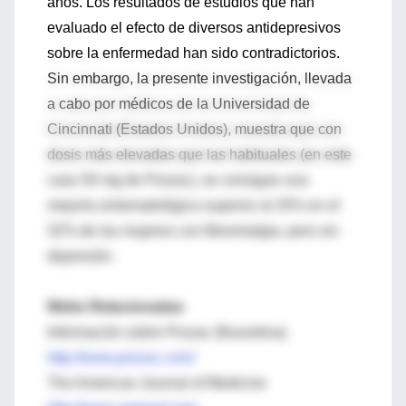
años. Los resultados de estudios que han
evaluado el efecto de diversos antidepresivos
sobre la enfermedad han sido contradictorios.
Sin embargo, la presente investigación, llevada
a cabo por médicos de la Universidad de
Cincinnati (Estados Unidos), muestra que con
dosis más elevadas que las habituales (en este
caso 50 mg de Prozac), se consigue una
mejoría sintomatológica superior al 25% en el
32% de las mujeres con fibromialgia, pero sin
depresión.
Webs Relacionadas
Información sobre Prozac (fluoxetina)
http://www.prozac.com/
The American Journal of Medicine