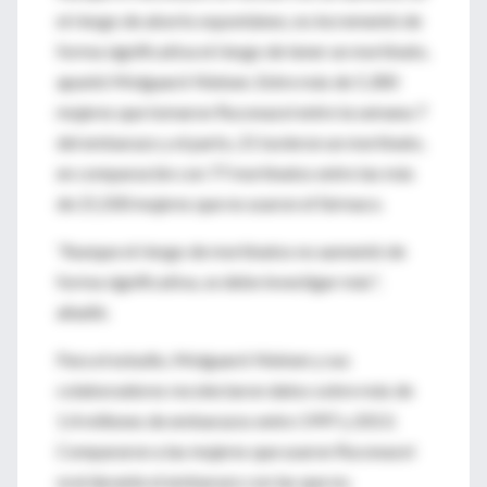
el riesgo de aborto espontáneo, no incrementó de
forma significativa el riesgo de tener un mortinato,
apuntó Molgaard-Nielsen. Entre más de 5,300
mujeres que tomaron fluconazol entre la semana 7
del embarazo y el parto, 21 tuvieron un mortinato,
en comparación con 77 mortinatos entre las más
de 21,500 mujeres que no usaron el fármaco.
"Aunque el riesgo de mortinatos no aumentó de
forma significativa, se debe investigar más",
añadió.
Para el estudio, Molgaard-Nielsen y sus
colaboradores recolectaron datos sobre más de
1.4 millones de embarazos entre 1997 y 2013.
Compararon a las mujeres que usaron fluconazol
oral durante el embarazo con las que no.