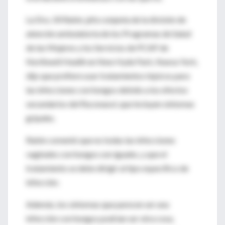
La Dra. Jill Rabin, jefa conjunta de la división de
atención ambulatoria de los Programas de Salud
de las Mujeres y los Servicios de PCAP de
Northwell Health en New Hyde Park, Nueva York,
dijo que prefiere usar tratamientos tópicos para
las infecciones con hongos debido a los efectos
secundarios del fluconasol, que incluyen síntomas
gripales.
Rabin comentó que no todas las infecciones
vaginales con hongos son iguales, y que el
tratamiento se debe dirigir al tipo específico de
infección.
Además, los síntomas que parecen ser una
infección con hongos podrían ser otra cosa,