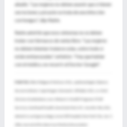
añadió. "Las mujeres no deben asumir que si tienen
secreciones y picazón se trata de una infección
con hongos", dijo Rabin.
Rabin advirtió que esos síntomas no se deben
tratar con fármacos de venta libre. "Las mujeres
no deben intentar tratarse solas, sobre todo si
están embarazadas", enfatizó. "Hay que hablar
con el médico, no recurrir al Doctor Google".
FUENTES:
Ditte Molgaard-Nielsen, M.Sc., epidemiologist, Statens
Serum Institute, Copenhagen, Denmark; Jill Rabin, M.D., co-chief,
division of ambulatory care, Women's Health Programs-PCAP
Services, Northwell Health, New Hyde Park, N.Y.; Jennifer Wu, M.D.,
obstetrics and gynecology, Lenox Hill Hospital, New York City; Jan. 5,
2016, Journal of the American Medical Association