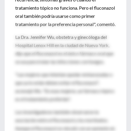
tratamiento tópico no funciona. Pero el fluconazol
oral también podría usarse como primer
tratamiento por la preferencia personal", comentó.
La Dra. Jennifer Wu, obstetra y ginecóloga del
Hospital Lenox Hill en la ciudad de Nueva York,
dijo que el fluconazol es el único fármaco oral que
se usa para tratar las infecciones con hongos.
"Las mujeres que intentan quedar embarazadas o
que ya lo están deben evitar el fluconazol",
aconsejó Wu. "En esas mujeres, un fármaco tópico
es el tratamiento preferido".
Los investigadores también observaron la
asociación entre el fluconazol y los mortinatos.
Aunque el fluconazol se vinculó con un aumento en