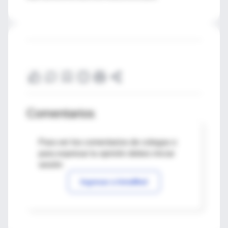
Comentarios
Para ver los comentarios de colegas o
para expresar tu opinión debes iniciar
sesión
Ingresar a IntraMed