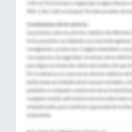
1,49 a 4,73; un ensayo), al igual que la tigeciclina 
95%: 1,34 a 1,60; un ensayo). No hubo pruebas de una
Conclusiones de los autores
Las pruebas sobre los efectos relativos de diferentes
en los pacientes con diabetes son muy heterogéneas y 
consiguiente, no está claro si algún tratamiento con 
con respecto a la seguridad. Un ensayo de no inferio
para lograr la resolución clínica de la infección que la 
Por lo demás no se conocen los efectos relativos de d
limitaciones en el diseño de los ensayos incluidos y l
antibióticos evaluados, la duración de los tratamient
Cualquier estudio adicional en esta área debe tener un
estandarizados para clasificar la gravedad de la infec
tratamiento.