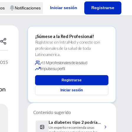
Iniciar sesión
Registrarse
tos
Notificaciones
¡Súmese a la Red Profesional!
Regístrese en IntraMed y conecte con
profesionales de la salud de toda
Latinoamérica.
2015
+1.1 M profesionales de la salud
Impulse su perfil
Registrarse
con
Iniciar sesión
Contenido sugerido
La diabetes tipo 2 podría
Un experto recomienda unas
aumentar el riesgo de