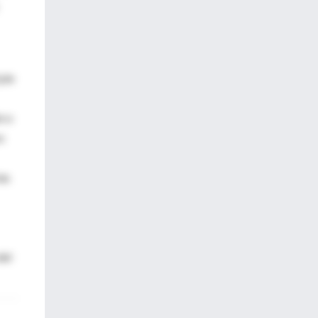
 pie
n o
o
las
del