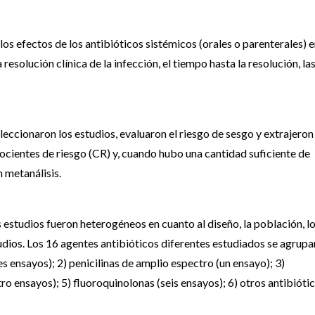
os efectos de los antibióticos sistémicos (orales o parenterales) 
esolución clínica de la infección, el tiempo hasta la resolución, la
eccionaron los estudios, evaluaron el riesgo de sesgo y extrajeron
cocientes de riesgo (CR) y, cuando hubo una cantidad suficiente de
 metanálisis.
 estudios fueron heterogéneos en cuanto al diseño, la población, l
tudios. Los 16 agentes antibióticos diferentes estudiados se agrup
es ensayos); 2) penicilinas de amplio espectro (un ensayo); 3)
o ensayos); 5) fluoroquinolonas (seis ensayos); 6) otros antibióti