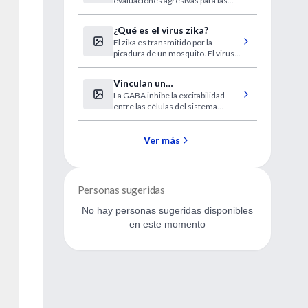
evaluaciones agresivas para las
demencia
mujeres
¿Qué es el virus zika?
El zika es transmitido por la
picadura de un mosquito. El virus
de zika, que fue detectado por
primera vez en América Latina en
Vinculan un
2014, continúa propagándose en la
La GABA inhibe la excitabilidad
neurotransmisor del
región.
entre las células del sistema
cerebro con el autismo
nervioso central
Ver más
Personas sugeridas
No hay personas sugeridas disponibles
en este momento