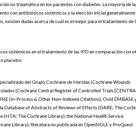
ción no traumática en los pacientes con diabetes. La mayoría de la
ento con antibióticos sistémicos y la elección inicial generalmente
, existen dudas acerca de cuál es el mejor para el tratamiento de 
ticos sistémicos en el tratamiento de las IPD en comparación con o
s o placebo.
o especializado del Grupo Cochrane de Heridas (Cochrane Wounds
olados (Cochrane Central Register of Controlled Trials [CENTRA
NE (In-Process & Other Non-Indexed Citations); Ovid EMBASE 
a Database of Abstracts of Reviews of Effects (DARE; The Coch
e (HTA; The Cochrane Library), the National Health Service
ne Library), literatura no publicada en OpenSIGLE y ProQuest