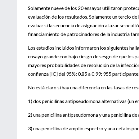
Solamente nueve de los 20 ensayos utilizaron protec
evaluación de los resultados. Solamente un tercio de
evaluar si la secuencia de asignación al azar se ocu
financiamiento de patrocinadores de la industria far
Los estudios incluidos informaron los siguientes halla
ensayo grande con bajo riesgo de sesgo de que los p
mayores probabilidades de resolución de la infección 
confianza [IC] del 95%: 0,85 a 0,99; 955 participantes
No está claro si hay una diferencia en las tasas de res
1) dos penicilinas antipseudomona alternativas (un e
2) una penicilina antipseudomona y una penicilina d
3) una penicilina de amplio espectro y una cefalospo