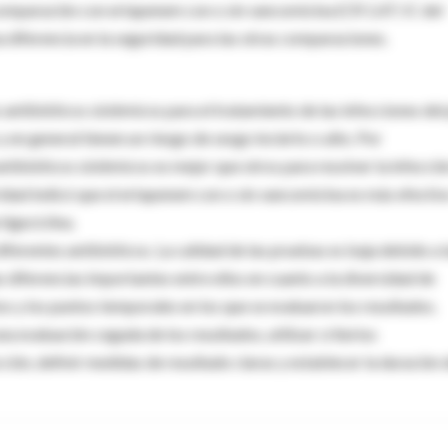
en comparación con ertapenem con o sin vancomicina (CR 1,47; IC del
 diferencia en la seguridad para las otras comparaciones.
 antibióticos sistémicos para el tratamiento de las infecciones del
en general tienen un riesgo de sesgo incierto o alto. Por
antibióticos sistémicos es mejor que otros para resolver la infecció
ridad indicó que el ertapenem con o sin vancomicina es más efectiv
tigeciclina.
iferentes antibióticos. La calidad de las pruebas es baja debido a 
as diferencias importantes entre ellos en cuanto a la diversidad de
os y los puntos temporales en los que se evaluaron los resultados.
a evaluación cegada de los resultados, utilizar criterios
ción, definir medidas de resultado claras y establecer la duración 