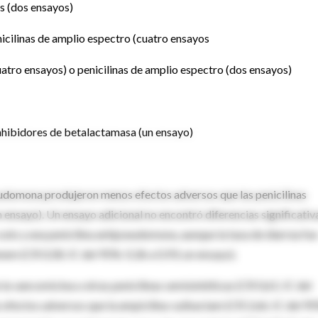
s (dos ensayos)
icilinas de amplio espectro (cuatro ensayos
atro ensayos) o penicilinas de amplio espectro (dos ensayos)
inhibidores de betalactamasa (un ensayo)
domona produjeron menos efectos adversos que las penicilinas
 ensayo). Un ensayo adicional no encontró diferencias significativ
olo y una penicilina antipseudomona, aunque la tasa de diarrea fue
nem (CR 0,58; IC del 95%: 0,36 a 0,93; un ensayo).
 vancomicina u otras penicilinas semisintéticas (CR 0,61; IC del
ás efectos adversos que la ampicilina-sulbactam (CR 2,66; IC del 9