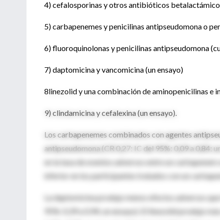
4) cefalosporinas y otros antibióticos betalactámico
5) carbapenemes y penicilinas antipseudomona o pen
6) fluoroquinolonas y penicilinas antipseudomona (cu
7) daptomicina y vancomicina (un ensayo)
8linezolid y una combinación de aminopenicilinas e 
9) clindamicina y cefalexina (un ensayo).
Los carbapenemes combinados con agentes antipseu
antipseudomona (CR 0,27; IC del 95%: 0,09 a 0,84; un
en la tasa de eventos adversos entre un carbapenem s
inferior en los participantes tratados con un carbape
La daptomicina produjo menos efectos adversos que la
95%: 0,39 a 0,94; un ensayo). El linezolid produjo m