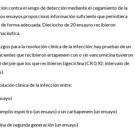
ción contra el sesgo de detección mediante el cegamiento de la
 los ensayos proporcionó información suficiente que permitiera
ltó de forma adecuada. Dieciocho de 20 ensayos recibieron
macéutica.
zgos para la resolución clínica de la infección: hay pruebas de un
acientes que recibieron ertapenem con o sin vancomicina tuvieron
del pie que los que recibieron tigeciclina (CR 0,92; intervalo de
).
olución clínica de la infección entre:
nsayo)
e amplio espectro (un ensayo) o un carbapenem (un ensayo)
rina de segunda generación (un ensayo)