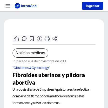
Ingresar
Noticias médicas
Publicado el 4 de noviembre de 2008
"Obstetrics & Gynecology"
Fibroides uterinos y píldora
abortiva
Una dosis diaria de 5 mg de mifepristona es tan efectiva
como una de 10 mg por día a la hora de reducir estas
formaciones y aliviar los síntomas.