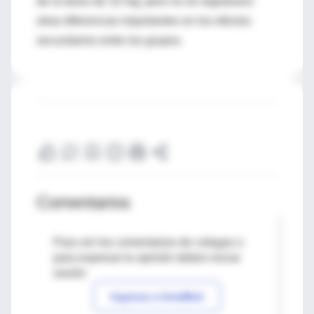
de la dosis de 10 mg, pero no se registraron
otras diferencias importantes en los efectos
secundarios entre los grupos.
Comentarios
Para ver los comentarios de colegas o
para expresar tu opinión debes iniciar
sesión
Ingresar a IntraMed