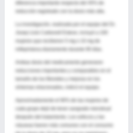
diferencia importante respecto del 45% de
reducción registrado con la dosis más alta.
La investigación, realizada por el equipo del Dr.
Josep Lluís Carbonell Esteve, incluyó a 100
mujeres que recibieron 5 mg o 10 mg de
mifepristona diariamente durante 90 días.
Ambas dosis del medicamento generaron
reducciones importantes y comparables en el
tamaño de los fibroides y mejoras en los
síntomas relacionados, indicó el equipo.
Aproximadamente el 90% de las mujeres de
cada grupo dejó de tener sangrado menstrual
después del tratamiento. Los sofocos y las
náuseas fueron más comunes con el consumo