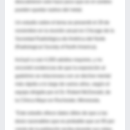
descubrieron solo hace poco que en el cerebro
pueden quedar rastros del metal.
Un estudio sobre el tema se presentó el 29 de
noviembre en la reunión anual en Chicago de la
Sociedad Radiológica de América del Norte
(Radiological Society of North America).
Incluyó a casi 4,300 adultos mayores, y no
encontró evidencias de que la exposición al
gadolinio se relacionara con un declive mental
más rápido a lo largo de varios años, según el
equipo dirigido por el Dr. Robert McDonald, de
la Clínica Mayo en Rochester, Minnesota.
"Este estudio ofrece datos útiles de que a las
dosis razonables que es probable que un 95 por
ciento de la población reciba durante sus vidas,