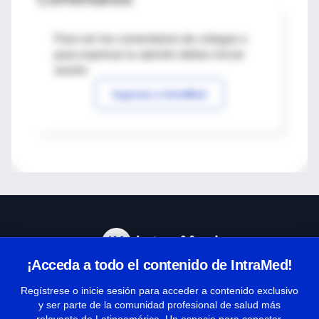
Para ver los comentarios de colegas o
para expresar tu opinión debes iniciar
sesión
Ingresar a IntraMed
¡Acceda a todo el contenido de IntraMed!
Centro de Ayuda
Regístrese o inicie sesión para acceder a contenido exclusivo
y ser parte de la comunidad profesional de salud más