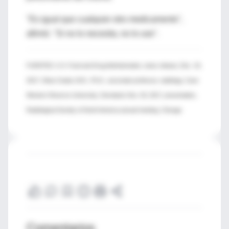
"Es igual que cualquier otro medicamento",
afirmó. "Si no lo necesita, no lo use".
FUENTES: U.S. Food and Drug Administration, news release, Dec. 19,
2017; Vikas Gulani, M.D., Ph.D., associate professor, radiology, Case
Western Reserve University, Cleveland; Nov. 29, 2017, presentation,
Radiological Society of North America annual meeting, Chicago
Comentarios