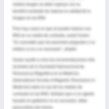
medios tengan se debe sopesar con su
beneficio probado de mejorar la calidad de la
imagen en las IRM.
Pero hay casos en que se puede realizar una
IRM sin un medio de contraste, anotó Gulani.
"Es razonable que los pacientes pregunten a su
médico si es o no necesario", añadió.
Gulani ayudó a crear las recomendaciones más
recientes de la Sociedad Internacional de
Resonancia Magnética en la Medicina
(International Society of Magnetic Resonance in
Medicine) sobre el uso de los medios de
contraste en las IRM. Señalan que si un agente
basado en gadolinio no es necesario, debe
prescindirse del mismo.