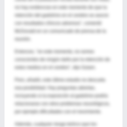
no hay evidencias en este momento de que la
retención del gadolinio en el cerebro se asocie
con resultados clínicos adversos", comentó
McDonald en un comunicado de prensa de la
reunión.
Entonces, "en este momento, no somos
conscientes de ningún daño por la retención de
estos medios en el cerebro", dijo Gulani.
Pero, añadió, este último estudio no descarta
esa posibilidad. Hay preguntas abiertas,
incluyendo si la exposición al gadolinio podría
relacionarse con otros problemas neurológicos,
por ejemplo dificultades con el movimiento.
Además, cualquier riesgo teórico que los