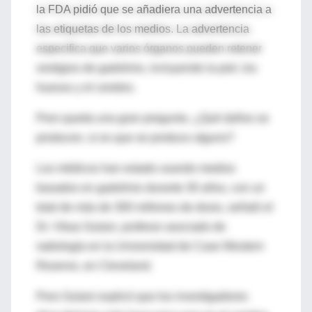
la FDA pidió que se añadiera una advertencia a
las etiquetas de los medios. La advertencia
especifica que varios órganos pueden retener
vestigios de gadolinio, incluyendo la piel, los
huesos y el cerebro.
Pero queda una gran pregunta. ¿Qué daños se
producen, si es que se produce alguno?
Los médicos han estado usando medios
basados en gadolinio durante 30 años, con un
total de más de 300 millones de dosis, señaló el
Dr. Vikas Gulani, profesor asociado de
radiología en la Universidad de Case Western
Reserve, en Cleveland.
Pero Gulani explicó que los investigadores