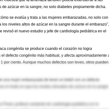
 de azúcar en la sangre, no solo diabetes propiamente dicha.
 cómo se evalúa y trata a las mujeres embarazadas, no solo con
a los niveles altos de azúcar en la sangre durante el embarazo"
e revisó el nuevo estudio y jefe de cardiología pediátrica en el
iaca congénita se produce cuando el corazón no logra
s el defecto congénito más habitual, y afecta aproximadamente 
1 por ciento. Aunque muchos defectos son leves, otros pueden
de una mujer embarazada de tener un bebé con un defecto
rvar el modo en que los niveles elevados de azúcar en la sangre
 Priest, profesor asistente de cardiología pediátrica en la