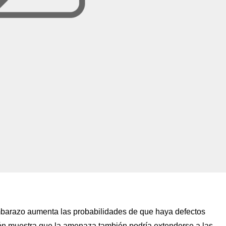
mbarazo aumenta las probabilidades de que haya defectos
ón muestra que la amenaza también podría extenderse a las