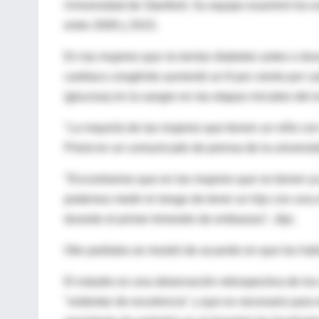
Universidad de Stanford. Su equipo examinó los 
entre 2009 y 2015.
En las mujeres que no tenían diabetes antes o dur
cardiaco congénito aumentó un 8 por ciento por cad
(glucosa) en la sangre en las etapas iniciales del
"La mayoría de las mujeres que tienen un niño con
Priest en un comunicado de prensa de la universi
"Encontramos que en las mujeres que no tienen ya
podemos medir el riesgo de tener un hijo con una
durante el primer trimestre de embarazo", dijo.
Otro pediatra se mostró de acuerdo en que los hall
El estudio es una observación retrospectiva de lo
"estándar de excelencia" y que es necesario para 