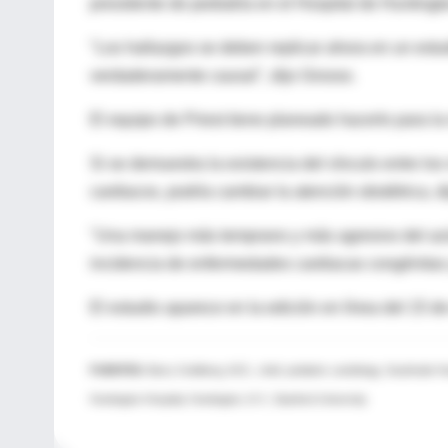
presidente de pediatría en el Hospital de Hunting
"Los hallazgos se deben replicar ahora en un estu
verdaderamente causal", dijo Grosso.
El equipo de Priest tiene planeado hacerlo para la
Si se demuestra la existencia del vínculo entre los
cardiacos, podría cambiar la atención obstétrica, d
"Una manejo más temprano y más agresivo del azúc
incidencia de enfermedades cardiacas congénitas 
El estudio aparece en la edición en línea del 15 de
FUENTES:
Barry Goldberg, M.D., chief, pediatric cardiology, Southside Hos
Huntington Hospital, Huntington, N.Y.; Stanford University