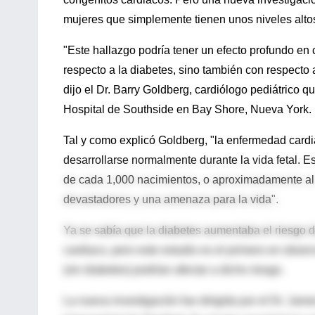
mujeres que simplemente tienen unos niveles altos
"Este hallazgo podría tener un efecto profundo en
respecto a la diabetes, sino también con respecto 
dijo el Dr. Barry Goldberg, cardiólogo pediátrico qu
Hospital de Southside en Bay Shore, Nueva York.
Tal y como explicó Goldberg, "la enfermedad card
desarrollarse normalmente durante la vida fetal. E
de cada 1,000 nacimientos, o aproximadamente al 
devastadores y una amenaza para la vida".
Ya se sabía que la diabetes aumentaba el riesgo 
cardiaco, pero este estudio es el primero en obse
(sin diabetes) podrían afectar a dicho riesgo.
La nueva investigación fue dirigida por el Dr. James