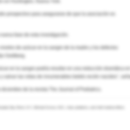
ton en Huntington, Nueva York.
dio prospectivo para asegurarse de que la asociación es
 nueva fase de esta investigación.
 niveles de azúcar en la sangre de la madre y los defectos
ijo Goldberg.
ar en la sangre podría resultar en una reducción dramática en
y salvar las vidas de innumerables bebés recién nacidos", seña
 diciembre de la revista The Journal of Pediatrics.
pital, Bay Shore, N.Y.; Michael Grosso, M.D., chair, pediatrics, and chief medical officer,