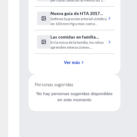
personas dedican al menos un 10
servicios de salud
% del presupuesto familiar a
esenciales
subvenir a los gastos de salud de
Nueva guía de HTA 2017
los progenitores o de un hijo u otro
Definen la presión arterial sistólica
AHA / ACC
familiar
en 130 mm Hg o más como
hipertensión
Las comidas en familia
En la mesa de la familia, los niños
mejoran la conducta de los
aprenden interacciones
niños
prosociales en un ambiente
familiar y emocionalmente seguro
Ver más
Personas sugeridas
No hay personas sugeridas disponibles
en este momento