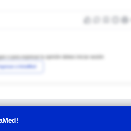
as o para expresar tu opinión debes iniciar sesión
ngresar a IntraMed
raMed!