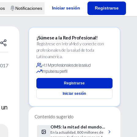
Iniciar sesión
Registrarse
tos
Notificaciones
¡Súmese a la Red Profesional!
Regístrese en IntraMed y conecte con
profesionales de la salud de toda
Latinoamérica.
2017
+1.1 M profesionales de la salud
Impulse su perfil
Registrarse
Iniciar sesión
n un
Contenido sugerido
OMS: la mitad del mundo
En la actualidad, 800 millones de
carece de acceso a