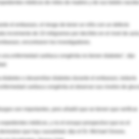
expedientes médicos de miles de madres y de sus bebés nacido
ante el embarazo, el riesgo de tener un niño con un defecto
a incremento de 10 miligramos por decilitro en el nivel de azú
 embarazo, encontraron los investigadores.
 una enfermedad cardiaca congénita no tienen diabetes", dijo
dad.
 diabetes o desarrollan diabetes durante el embarazo, todavía
 enfermedad cardiaca congénita al observar sus niveles de gluc
azgos son importantes, pero añadió que se tienen que verificar.
s expedientes médicos, y no el ensayo prospectivo que es el
demostrar que hay causalidad, dijo el Dr. Michael Grosso,