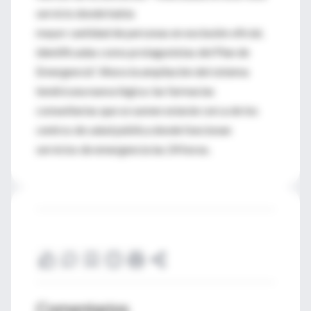
servicio donde había
mayor cantidad de personas en exclusión oficial,
identificadas como protagonistas del Plan de
Emergencia". Ahora la ampliación del sistema
tendrá una nueva lógica: las farmacias
comunitarias que se sumen estarán cerca de los
centros de salud pública donde funcionan
servicios de emergencia las 24 horas.
Comentarios