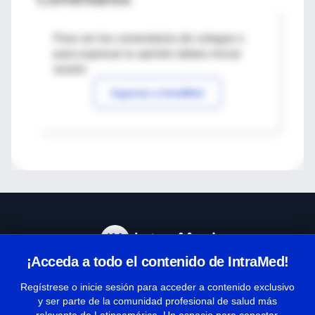
Para ver los comentarios de colegas o
para expresar tu opinión debes iniciar
sesión
Ingresar a IntraMed
¡Acceda a todo el contenido de IntraMed!
Centro de Ayuda
Regístrese o inicie sesión para acceder a contenido exclusivo
y ser parte de la comunidad profesional de salud más