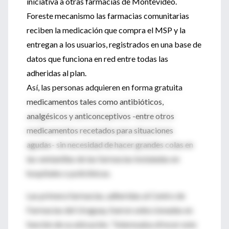
iniciativa a otras farmacias de Montevideo.
Foreste mecanismo las farmacias comunitarias
reciben la medicación que compra el MSP y la
entregan a los usuarios, registrados en una base de
datos que funciona en red entre todas las
adheridas al plan.
Así, las personas adquieren en forma gratuita
medicamentos tales como antibióticos,
analgésicos y anticonceptivos -entre otros
medicamentos recetados para situaciones
agudas- sin necesidad de hacer grandes colas en
las ventanillas de las farmacias instaladas en
hospitales o policlínicas.
Las primera farmacias, adheridas al Centro de
Farmacias del Uruguay, fueron seleccionadas en
función de su ubicación. "Interesaba ofrecer este