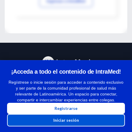
Ingresar a IntraMed
¡Acceda a todo el contenido de IntraMed!
Centro de Ayuda
Regístrese o inicie sesión para acceder a contenido exclusivo
y ser parte de la comunidad profesional de salud más
relevante de Latinoamérica. Un espacio para conectar,
Términos y condiciones
compartir e intercambiar experiencias entre colegas.
| Políticas de privacidad
Registrarse
| Todos los derechos reservados | Copyright 1997-2026
Iniciar sesión