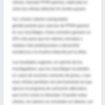
células, llamada PPAR-gamma, implicada en
cómo las células detectan los ácidos grasos.
Así, crearon ratones manipulados
genéticamente que carecían de PPAR-gamma
en sus macrófagos. Estos animales ganaron un
20% más peso que los ratones normales y
estaban más predispuestos a desarrollar
resistencia a la insulina inducida por la dieta.
Los resultados sugieren, en opinión de los
investigadores, que los macrófagos se pierden
en casos de excesivo consumo de grasa, y que
esas células perdidas son precisamente las que
ejercen el programa de activación alternativa
que lucha contra la obesidad. Al perder estas
células, los ratones se convierten en obesos, así