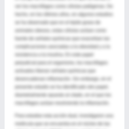
ver los macrófagos como células patógenas. De
hecho, en los últimos años, en algunos estudios
se ha observado que en el tejido graso de
animales obesos, estas células actúan como
fuente de señales químicas que exacerban las
complicaciones asociadas a la obesidad y a la
resistencia a la insulina. En este papel
perjudicial para el organismo, los macrófagos
activados liberan señales químicas que
desencadenan inflamación. Sin embargo, en el
presente estudio se ha identificado otro papel,
diametralmente opuesto al citado, en el que los
macrófagos actúan resolviendo la inflamación.
Para estudiar esta acción dual, investigaron una
molécula que se encuentra en el núcleo de las