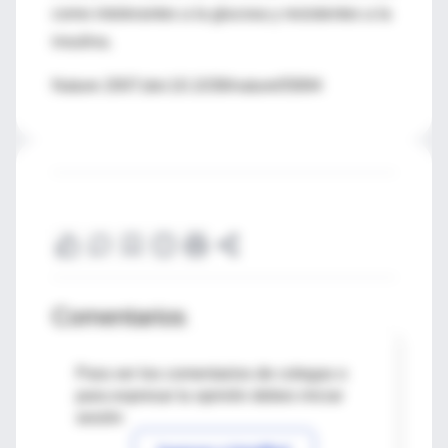
como intolerantes a la glucosa y resistentes a la
insulina.
Nature 2007;doi:10.1038/nature05894
Comentarios
Para ver los comentarios de colegas o
para expresar tu opinión debes iniciar
sesión