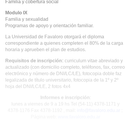
Familia y cobertura social
Modulo IX
Familia y sexualidad
Programas de apoyo y orientación familiar.
La Universidad de Favaloro otorgará el diploma
correspondiente a quienes completen el 80% de la carga
horaria y aprueben el plan de estudios.
Requisitos de inscripción:
curriculum vitae abreviado y
actualizado (con domicilio completo, teléfonos, fax, correo
electrónico y número de DNI/LC/LE), fotocopia doble faz
legalizada de título universitario, fotocopia de la 1º y 2º
hoja del DNI/LC/LE, 2 fotos 4x4
Informes e inscripción
:
lunes a viernes de 9 a 19 hs Tel (54-11) 4378-1171 y
4378-1176 Fax 4378-1192 , mail:
info@favaloro.edu.ar
;
Página web:
www.favaloro.edu.ar