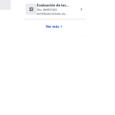
Evaluación de las
5to. SIMPOSIO
competencias clínicas
INTERNACIONAL de
EVALUACIÓN DE
COMPETENCIAS CLINICAS
Ver más