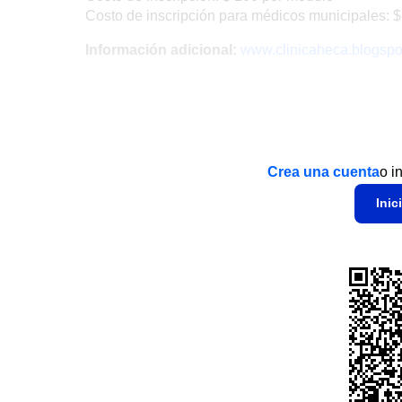
Costo de inscripción para médicos municipales: $
Información adicional:
www.clinicaheca.blogspo
Crea una cuenta
o i
Inic