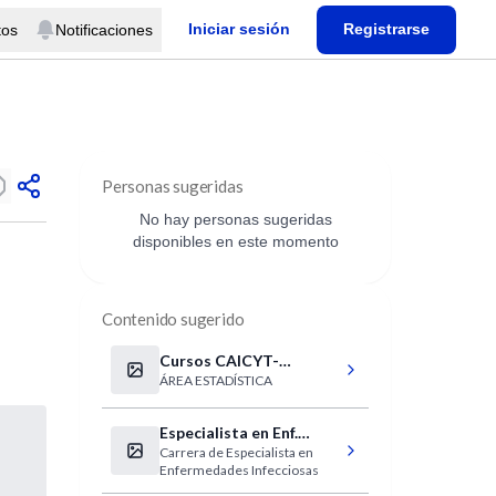
Iniciar sesión
Registrarse
tos
Notificaciones
Personas sugeridas
No hay personas sugeridas
disponibles en este momento
Contenido sugerido
Cursos CAICYT-
ÁREA ESTADÍSTICA
CONICET 2009
Especialista en Enf.
Carrera de Especialista en
Infecciosas (Muñiz)
Enfermedades Infecciosas