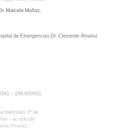
 Dr. Marcelo Muñoz.
ospital de Emergencias Dr. Clemente Álvarez
 0341 – 156-920541.
ía miércoles 1º de
iso – al lado de
ente Álvarez.