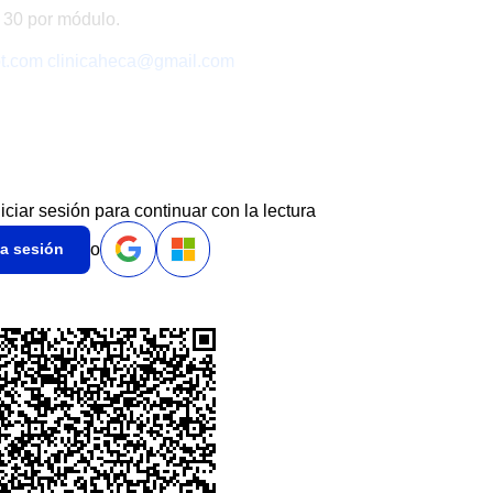
 30 por módulo.
t.com
clinicaheca@gmail.com
niciar sesión para continuar con la lectura
o
ia sesión