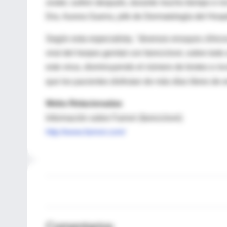
zoster, sufren después, durante mucho tiempo e incl
Dra. Aurora Guerra, jefe de Dermatología del Hosp
Según esta especialista, "diversos ensayos clínic
viral del herpes genital con famciclovir, sobre todo 
este virus, disminuyendo el número de brotes e in
que los pacientes disfrutan de más días libres de
Webs Relacionadas
Información sobre Famvir (famciclovir)
http://www.famvir.com/
Comentarios