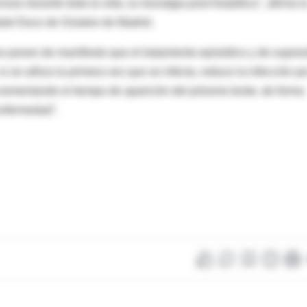
uso durante toda la vida, la neuralgia post-herpética", afirma l
ital Doce de Octubre de Madrid.
os ponen de manifiesto que el tratamiento episódico y de supres
si se utiliza la primera vez que se infecta, reduce la infección po
crementando el tiempo de aparición del próximo brote, de forma
 enfermedad".