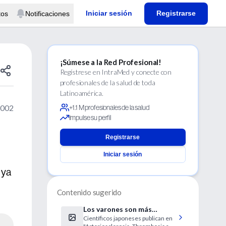
Iniciar sesión
Registrarse
tos
Notificaciones
¡Súmese a la Red Profesional!
Regístrese en IntraMed y conecte con
profesionales de la salud de toda
Latinoamérica.
2002
+1.1 M profesionales de la salud
Impulse su perfil
Registrarse
Iniciar sesión
 ya
Contenido sugerido
Los varones son más
Científicos japoneses publican en
propensos al estrés