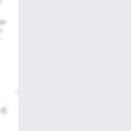
a
ión
r