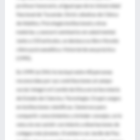
profesor honorario, al igual que de la Universidad
Nacional de Tucumán. Dictó cátedras de Clínica
de Adultos, Psicología institucional y otras
materias, y asesoró seminarios en salud mental.
Junto a 150 artículos, se destaca su libro Novela
clínica psicoanalítica. Historial de una práctica
(1995).
En 1999, la ONU lo incluyó entre 40 personas
reconocidas por sus contribuciones al campo
social. Integró el Comité de Etica en la Secretaría
de Estado de Ciencia y Tecnología. Ocupó cargos
en instituciones científicas. Generoso para
compartir conocimientos y brindar consejos, se lo
veía a la vez asistir con interés a disertaciones de
colegas más jóvenes. El entierro en Jardín de Paz,