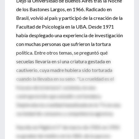
Dejó la Universidad de Buenos Aires tras la Noche
de los Bastones Largos, en 1966. Radicado en
Brasil, volvió al país y participó de la creación de la
Facultad de Psicología en la UBA. Desde 1971
había desplegado una experiencia de investigación
con muchas personas que sufrieron la tortura
política. Entre otros temas, se preguntó qué
secuelas llevaría en sí una criatura gestada en
cautiverio, cuya madre hubiera sido torturada
cuando la llevaba en su seno. "La crueldad es el
fracaso de la ternura", sostenía, en una
contraposición que estudió con hondura.
Deploraba la crueldad banalizada en la TV, en una
sociedad de consumo y competencia agresiva.
Nacido en Pigüé el 1° de marzo de 1924, en 1950
se graduó de médico en la UBA, de la que era