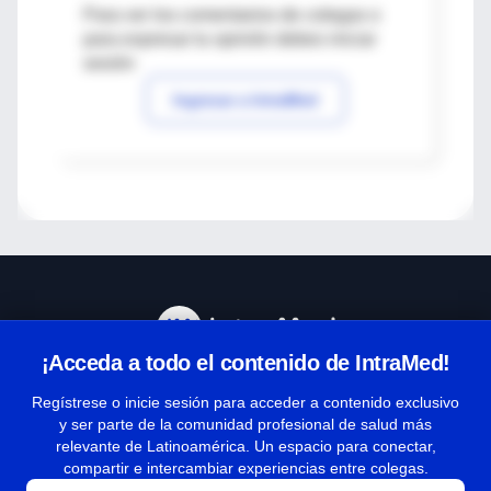
Para ver los comentarios de colegas o
para expresar tu opinión debes iniciar
sesión
Ingresar a IntraMed
¡Acceda a todo el contenido de IntraMed!
Centro de Ayuda
Regístrese o inicie sesión para acceder a contenido exclusivo
y ser parte de la comunidad profesional de salud más
relevante de Latinoamérica. Un espacio para conectar,
Términos y condiciones
compartir e intercambiar experiencias entre colegas.
| Políticas de privacidad