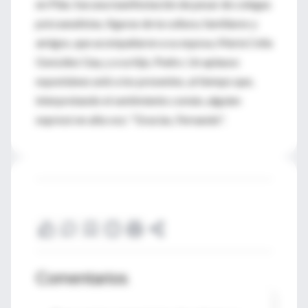
en Pilar, fue una manifestación de pesar de colegas
psicoanalistas, figuras de la cultura, familiares y
amigos, que acompañaron a su esposa, María Celia
González Gay, y a su hijo, Pedro. Un aplauso
espontáneo unió a los presentes, al tiempo que,
interpretando el sentimiento común, alguien
expresó en alta voz: "Gracias, Fernando".
Comentarios