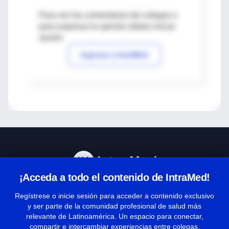
Para ver los comentarios de colegas o
para expresar tu opinión debes iniciar
sesión
Ingresar a IntraMed
¡Acceda a todo el contenido de IntraMed!
Centro de Ayuda
Regístrese o inicie sesión para acceder a contenido exclusivo
y ser parte de la comunidad profesional de salud más
relevante de Latinoamérica. Un espacio para conectar,
Términos y condiciones
compartir e intercambiar experiencias entre colegas.