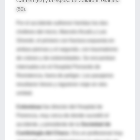
Carmen (83) y la esposa de Zaffaroni, Graciela
(50).
Por el accidente sufrieron heridas los dos
choferes del micro, Marcelo Alcalá y Luis
Silvestri, el primero con fractura expuesta en
ambas piernas y el segundo, con traumatismo
de cráneo y de extremidades. Se encuentran
internados en el Hospital Perrando de
Resistencia, fuera de peligro. Los pasajeros
resultaron ilesos y siguieron viaje en otra
unidad.
Colominas
fue director del Hospital de
Florencia, muy cerca de donde sucedió el
accidente, y presidente de la
Sociedad de
Cardiología del Chaco
. Era un profesional muy