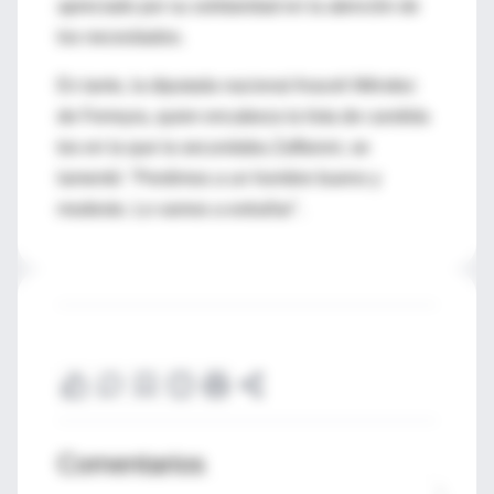
apreciado por su solidaridad en la atención de
los necesitados.
En tanto, la diputada nacional Araceli Méndez
de Ferreyra, quien encabeza la lista de candida
tos en la que la secundaba Zaffaroni, se
lamentó: "Perdimos a un hombre bueno y
modesto. Lo vamos a extrañar".
Comentarios