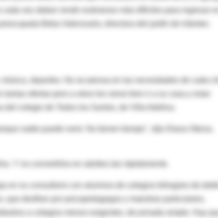
os cada vez deben rendir exámenes más difíciles para ingresar e
reocupada Beba Valenzuela, directora del jardín de infantes
e, música, deportes. No se piensa en las necesidades de cada c
tantas ofertas pero a otros les viene bien ir a su casa y estar
a del colegio de Todos los Santos, de Villa Adelina.
porque nadie puede venir. No tienen tiempo", dijo Diana Oteiza,
ños. Y no convertirlos en adultos tan rápidamente.
a en su consultorio con alumnos de colegios bilingües de dobl
 que desfilan por psicopedagogas y maestras particulares,
mbiarlos a colegios menos exigentes, de jornada simple. Hay q