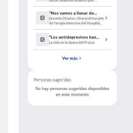
desarrollado un análisis que
diagnostica el Alzheimer.
“Nos vamos a llenar de
Durante 30 años, Gherardi fue jefe
enfermos en estado
de Terapia Intensiva del Hospital
vegetativo”
de Clínicas.
"Los antidepresivos han
La vida en la época del Prozac
derrotado a la
psicoterapia"
Ver más
Personas sugeridas
No hay personas sugeridas disponibles
en este momento