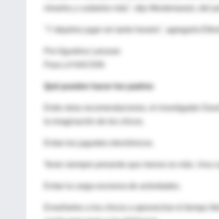
mirarlos y cuidarlos más", dijo Montemarani, del j
"Y dejarlos jugar sin tanto horario", agregaría Elkin
Por Agustina Lanusse
Para LA NACION
Qué pueden hacer los padres
Entre otras recomendaciones, el investigador Davi
la imaginación de los chicos.
Evitar los juguetes electrónicos.
Tener siempre presente que menos es más. Una ca
Evitar la carga excesiva de actividades.
Enseñarles a los chicos a aprovechar el tiempo libr