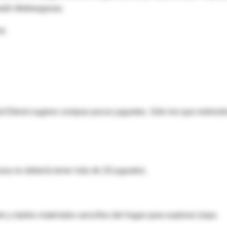
ardín Mothergoose.
d.
d Elkind sugiere comprar pocos juguetes. Sólo los que estimul
sa no debería tener más de 20 juguetes.
e y darles materiales sencillos del hogar para explorar (ropa