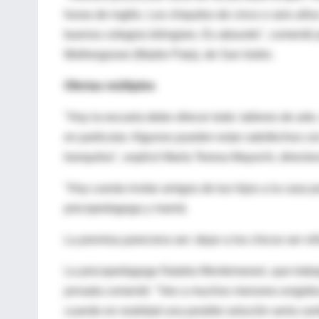
horas de inglés. Los chiquitos de cinco o seis añ
buenos colegios bilingües. Es absurdo", comentó p
Mothergoose (Madre Pata), de San Isidro.
Ofertas múltiples
"Hoy la escuela debe ofrecer todo: talleres de art
en particular. Algunos pueden estar satisfechos con 
tranquilos", explicó María Teresa Mayochi, director
"Hoy cuesta invitar amigos de tus hijos a la casa 
psicopedagoga y mamá.
La premisa pareciera ser: dejar a los chicos ser ni
La psicopedagoga Natalia Montemarani, que trabaj
jornada comentó: "Veo a muchos menores exigidos,
cuando en realidad una posible solución sería ca