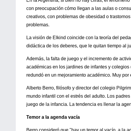
En la Argentina, si bien no hay cifras, el fenómen
con preocupación cómo llegan a las aulas o consu
creativos, con problemas de obesidad o trastornos 
problemas.
La visión de Elkind coincide con la teoría del peda
didáctica de los deberes, que le quitan tiempo al j
Además, la falta de juego y el incremento de activ
académicas en los jardines de infantes y colegio
redundó en un mejoramiento académico. Muy por el
Alberto Berro, filósofo y director del colegio Pilgr
mundo infantil con el estrés del adulto. Los padre
juego de la infancia. La tendencia es llenar la ag
Temor a la agenda vacía
Berro consideró que "hay un temor al vacío, a la a