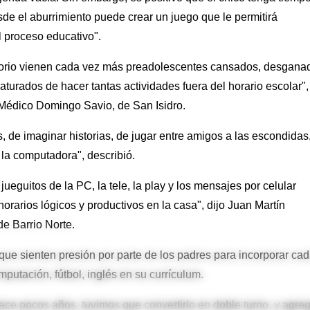
sde el aburrimiento puede crear un juego que le permitirá
l proceso educativo".
ultorio vienen cada vez más preadolescentes cansados, desgana
aturados de hacer tantas actividades fuera del horario escolar",
 Médico Domingo Savio, de San Isidro.
, de imaginar historias, de jugar entre amigos a las escondidas
 la computadora", describió.
s jueguitos de la PC, la tele, la play y los mensajes por celular
horarios lógicos y productivos en la casa", dijo Juan Martín
de Barrio Norte.
que sienten presión por parte de los padres para incorporar ca
utación, fútbol, inglés en su currículum.
ace pocos años, tuvimos que convertirlo en doble turno, y agre