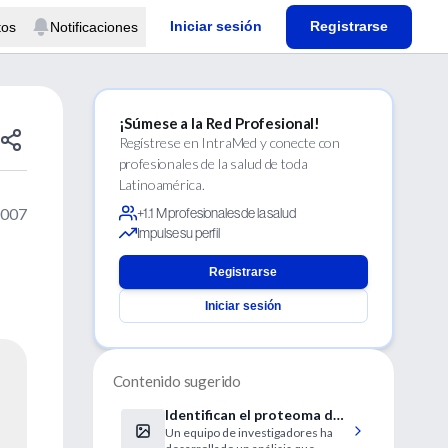
Iniciar sesión
Registrarse
tos
Notificaciones
¡Súmese a la Red Profesional!
Regístrese en IntraMed y conecte con
profesionales de la salud de toda
Latinoamérica.
2007
+1.1 M profesionales de la salud
Impulse su perfil
Registrarse
Iniciar sesión
Contenido sugerido
Identifican el proteoma del
Un equipo de investigadores ha
Alzheimer