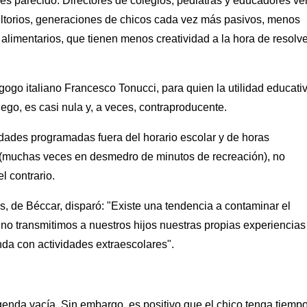
o es parecido. Directores de colegios, pediatras y educadores ve
ltorios, generaciones de chicos cada vez más pasivos, menos
alimentarios, que tienen menos creatividad a la hora de resolve
gogo italiano Francesco Tonucci, para quien la utilidad educati
uego, es casi nula y, a veces, contraproducente.
idades programadas fuera del horario escolar y de horas
s (muchas veces en desmedro de minutos de recreación), no
 contrario.
ims, de Béccar, disparó: "Existe una tendencia a contaminar el
s no transmitimos a nuestros hijos nuestras propias experiencias
enda con actividades extraescolares".
genda vacía. Sin embargo, es positivo que el chico tenga tiemp