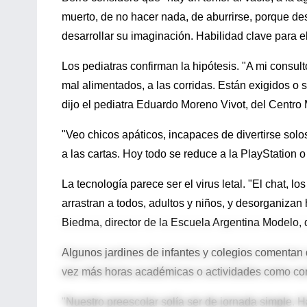
muerto, de no hacer nada, de aburrirse, porque de
desarrollar su imaginación. Habilidad clave para e
Los pediatras confirman la hipótesis. "A mi cons
mal alimentados, a las corridas. Están exigidos o s
dijo el pediatra Eduardo Moreno Vivot, del Centro
"Veo chicos apáticos, incapaces de divertirse solos
a las cartas. Hoy todo se reduce a la PlayStation o
La tecnología parece ser el virus letal. "El chat, lo
arrastran a todos, adultos y niños, y desorganizan 
Biedma, director de la Escuela Argentina Modelo, 
Algunos jardines de infantes y colegios comentan 
vez más horas académicas o actividades como comp
"Nuestro preescolar solía ser de jornada simple. H