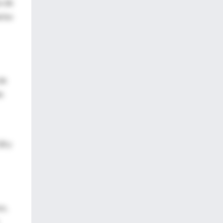
s de
rios
de
e
18 y
os,