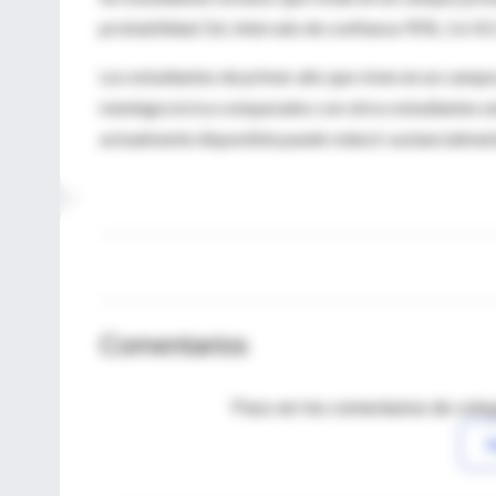
probabilidad 3.6; intervalo de confianza 95%, 1.6-8.
Los estudiantes de primer año que viven en un campu
meningocócica comparados con otros estudiantes univ
actualmente disponible puede reducir sustancialmente
Comentarios
Para ver los comentarios de coleg
I