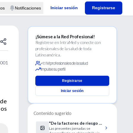
Iniciar sesión
Registrarse
tos
Notificaciones
¡Súmese a la Red Profesional!
Regístrese en IntraMed y conecte con
profesionales de la salud de toda
Latinoamérica.
2001
+1.1 M profesionales de la salud
Impulse su perfil
Registrarse
Iniciar sesión
 de
los
Contenido sugerido
"De la factores de riesgo a
Las presentes jornadas se
los síndromes coronarios"