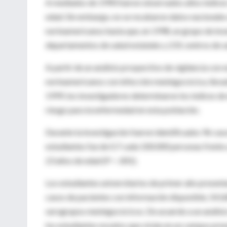
A mediados de 1990 fueron observados altos índice
edad. Sin embargo, no se recabaron datos nacionales
norteamericanos hasta que, en 1998, un grupo de inv
departamentos de salud estatales y 231 centros de sa
A partir de un análisis prospectivo de vigilancia con 
norteamericanos con infección meningocócica, llevad
1999, los investigadores determinaron los índices de
riesgo para la enfermedad en esta población.
Durante la investigación fueron identificados 96 cas
estudiantes fue de 0.7 cada 100.000 personas frente 
23 años de edad (P < .001).
Los estudiantes universitarios de primer año present
casos de pacientes con información disponible, 54 (
serogrupos meningocócicos. De acuerdo a un análisis
los estudiantes novatos que vivían en un campus pr