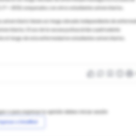
5; P = .003) comparados con otros estudiantes universitarios.
s universitario tienen un riesgo elevado independiente de enferme
ersitarios. El uso de la vacuna polisacárida cuadrivalente
 el riesgo de esta enfermedad en estudiantes universitarios.
as o para expresar tu opinión debes iniciar sesión
ngresar a IntraMed