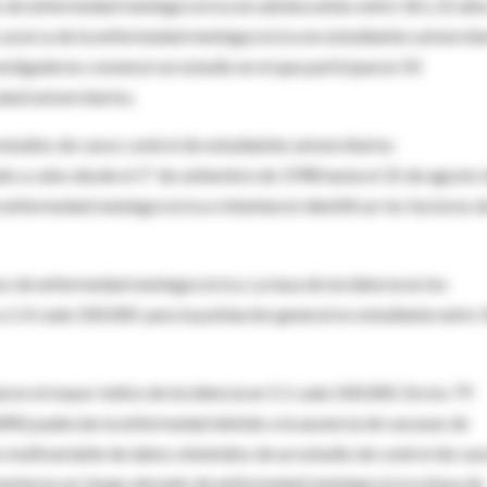
s de enfermedad meningocócica en adolescentes entre 18 y 22 año
 acerca de la enfermedad meningocócica en estudiantes universita
estigadores comenzó un estudio en el que participaron 50
lud universitarios.
estudios de casos control de estudiantes universitarios
o a cabo desde el 1º de setiembre de 1998 hasta el 31 de agosto 
 enfermedad meningocócica e intentaron identificar los factores d
os de enfermedad meningocócica. La tasa de incidencia en los
a 1.4 cada 100.000 para la población general no estudiante entre 
aron el mayor índice de incidencia en 5.1 cada 100.000. De los 79
68%) padecían la enfermedad debido a la ausencia de vacunas de
 multivariable de datos obtenidos de un estudio de control de cas
esentaron un riesgo elevado de enfermedad meningocócica (tasa de