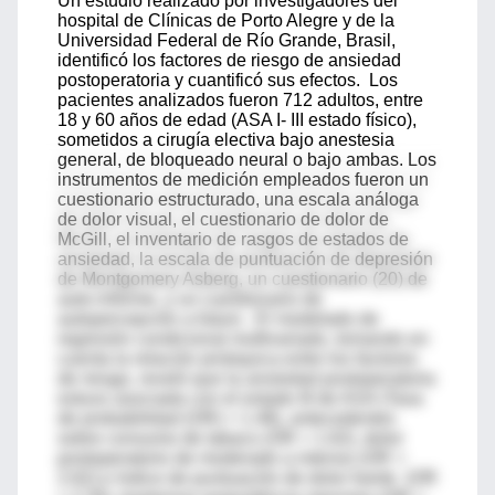
Un estudio realizado por investigadores del
hospital de Clínicas de Porto Alegre y de la
Universidad Federal de Río Grande, Brasil,
identificó los factores de riesgo de ansiedad
postoperatoria y cuantificó sus efectos. Los
pacientes analizados fueron 712 adultos, entre
18 y 60 años de edad (ASA I- III estado físico),
sometidos a cirugía electiva bajo anestesia
general, de bloqueado neural o bajo ambas. Los
instrumentos de medición empleados fueron un
cuestionario estructurado, una escala análoga
de dolor visual, el cuestionario de dolor de
McGill, el inventario de rasgos de estados de
ansiedad, la escala de puntuación de depresión
de Montgomery Asberg, un cuestionario (20) de
auto-informe, y un cuestionario de
autopercepción a futuro . El modelado de
regresión condicional multivariado, tomando en
cuenta la relación jerárquica entre los factores
de riesgo, reveló que la ansiedad postoperatoria
estuvo asociada con el estado III de ASA (Tasa
de probabilidad (OR) = 1.48), antecedentes
sobre consumo de tabaco (OR = 1.62), dolor
postoperatorio de moderado a intenso (OR =
2.62) e índice de puntuación de dolor fuerte (OR