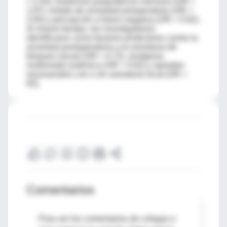
= 2.35), trastornos psiquiátricos menores (OR =
1.87), estado de ansiedad preoperatorio (OR =
2.65) y percepción a futuro negativa (OR = 0.62).
Al mismo tiempo, los investigadores
identificaron como factores protectores contra la
ansiedad postoperatoria a la anestesia de
bloqueo neural (OR = 0.72), analgesia
multimodal sistémica (OR = 0.62) y opioides
neuroaxiales con o sin anestesia local (OR =
63).
Comentarios
Para ver los comentarios de colegas o