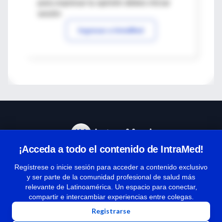
para expresar tu opinión debes iniciar
sesión
Ingresar a IntraMed
¡Acceda a todo el contenido de IntraMed!
Centro de Ayuda
Regístrese o inicie sesión para acceder a contenido exclusivo
y ser parte de la comunidad profesional de salud más
relevante de Latinoamérica. Un espacio para conectar,
Términos y condiciones
compartir e intercambiar experiencias entre colegas.
| Políticas de privacidad
Registrarse
| Todos los derechos reservados | Copyright 1997-2026