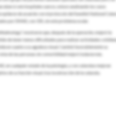
e abarcó seis hospitales suecos, estuvo analizando los casos
ecopilaron de acuerdo con el protocolo del Swedish National Cata
tados por DMAE, con 335, sin este problema ocular.
hthalmology", mostraron que, después de la operación, mejoró la
ido de tener menos dificultades para realizar actividades cotidian
enida en cuanto a su agudeza visual. Cambió favorablemente su
vista de las personas sin comorbilidad mejoró todavía más.
E, en cualquier estado de la patología, y con cataratas mejoran
ivo de su función visual, tras la extracción de la catarata.