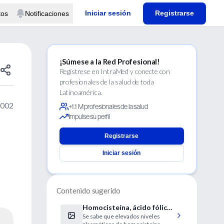
Iniciar sesión
Registrarse
tos
Notificaciones
¡Súmese a la Red Profesional!
Regístrese en IntraMed y conecte con
profesionales de la salud de toda
Latinoamérica.
2002
+1.1 M profesionales de la salud
Impulse su perfil
Registrarse
Iniciar sesión
Contenido sugerido
Homocisteína, ácido fólico
Se sabe que elevados niveles
y riesgo cardiovascular