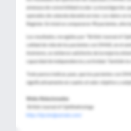
amenaza de comorbilidad ocular. La investigación, qu
operados de catarata durante un mes. Los datos se r
Register. En total se compararon 90 pacientes, afec
Los resultados, recogidos por "British Journal of Op
calidad de vida de los pacientes con DMAE, en el sent
Asimismo, se sintieron satisfecho de la mejoría obt
capacidad de independencia y actividad. También la 
Todo parece indicar, pues, que los pacientes con DMA
significativamente en cuanto al valor objetivo y subjet
Webs Relacionadas
British Journal of Ophthalmology
http://bjo.bmjjournals.com/