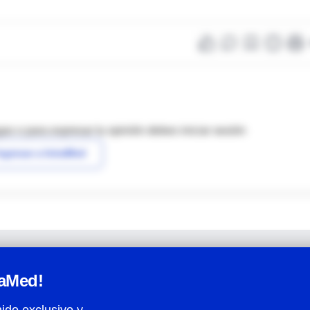
as o para expresar tu opinión debes iniciar sesión
ngresar a IntraMed
raMed!