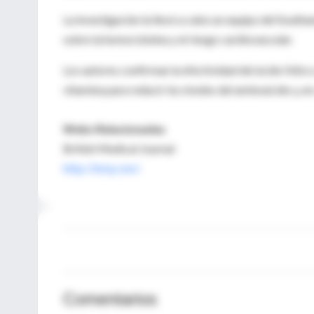
La investigación la llevó a cabo un equipo del South
sobre la homocisteína y el riesgo cardiovascular.
Los autores confirman la efectividad del ácido fólic
vitamina para reducir los niveles del aminoácido y, en
Webs Relacionadas
British Medical Journal
http://bmj.com/
Comentarios