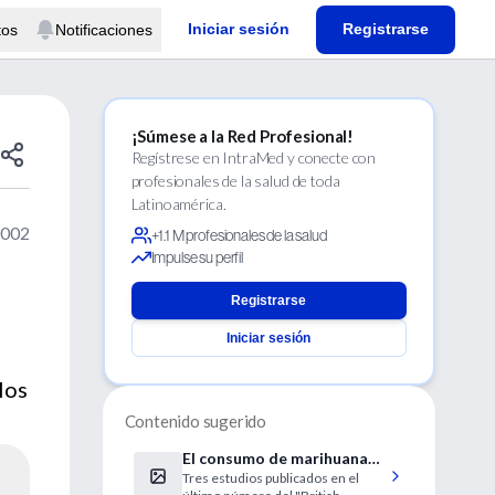
Iniciar sesión
Registrarse
tos
Notificaciones
¡Súmese a la Red Profesional!
Regístrese en IntraMed y conecte con
profesionales de la salud de toda
Latinoamérica.
2002
+1.1 M profesionales de la salud
Impulse su perfil
Registrarse
Iniciar sesión
los
Contenido sugerido
El consumo de marihuana
Tres estudios publicados en el
en la adolescencia