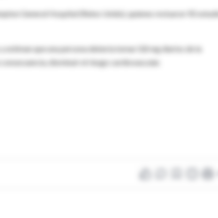
ampton General Hospital (Reino Unido), quienes revisaron 92 estud
o y estiman que una persona debería tomar 0,8 mg diarios de la
 consecuencia, disminuir el riesgo cardiovascular.