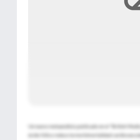
Un nuevo metaanálisis publicado en el "British Medi
ácido fólico reduce la morbimortalidad cardiovascul