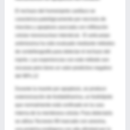
El rechazo del homoinjerto cardíaco se
caracteriza patológicamente por necrosis de
miocitos y apoptosis asociada con infiltración
celular mononuclear intersticial. El anticuerpo
antimiosina ha sido evaluado mediante métodos
de centelleografía para detectar el rechazo del
injerto. Las experiencias con este método son
escasas pero tiene un valor predictivo negativo
del 98%.12
Durante la muerte por apoptosis, se produce
exteriorización de fosfatidilserina, un fosfolípido
que normalmente está confinado en la cara
interna de la membrana celular. Para detectarla
se utiliza Tecnesio 99 marcado con anexina,
una proteína endógena con alta afinidad por la