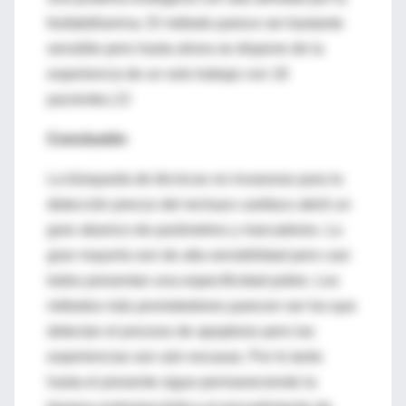
fosfatidilserina. El método parece ser bastante
sensible pero hasta ahora se dispone de la
experiencia de un solo trabajo con 18
pacientes.13
Conclusión
La búsqueda de técnicas no invasoras para la
detección precoz del rechazo cardíaco abrió un
gran abanico de parámetros y marcadores. La
gran mayoría son de alta sensibilidad pero casi
todos presentan una especificidad pobre. Los
métodos más prometedores parecen ser los que
detectan el proceso de apoptosis pero las
experiencias son aún escasas. Por lo tanto
hasta el presente sigue permaneciendo la