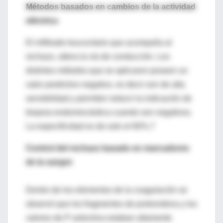
Métodos basados en cambios de la actividad
eléctrica
El infiltrado leucocitario que acompaña al
rechazo, altera la vía de conducción. Los
distintos métodos que se aplicaron poseen un
valor predictivo negativo, es decir son de alta
sensibilidad y permiten reducir la indicación de
biopsia endomiocárdica cuando son negativos.
La especificidad es de solo el 60%.7
Control del rechazo basado en marcadores
de la sangre
Dentro de los elementos de la coagulación se
observó que los fragmentos de protrombina y los
valores de P-selectina estaban altamente