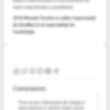
biopsia endomiocárdica el procedimiento de
mayor especificidad y sensibilidad.
*El Dr.Ricardo Ferreira es editor responsable
de IntraMed en la especialidad de
Cardiología.
Comentarios
Para ver los comentarios de colegas o
para expresar tu opinión debes iniciar