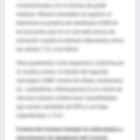
correlacionados con el rechazo de grado
mediano. Mismos resultados se lograron al
determinar la proteína de membrana CD69 de
los leucocitos que es un marcador precoz de
activación cuando el estímulo inflamatorio activa
las células T, B, y las killer.8
Otros parámetros como troponina-t, isoformas de
la creatina cinasa, el estudio del segundo
mensajero cGMP, niveles de nitrato, tromboxano
A2 , endotelinas, interleuquinas 6 y 8 y factor de
necrosis tumoral, evidenciaron sensibilidades
que oscilan alrededor del 80% y con baja
especificidad. 2, 9-11
Control del rechazo basado en anticuerpos y
mecanismos de apoptosis del corazón