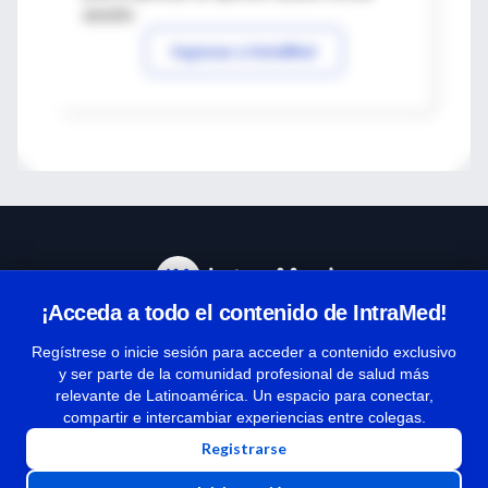
sesión
Ingresar a IntraMed
¡Acceda a todo el contenido de IntraMed!
Centro de Ayuda
Regístrese o inicie sesión para acceder a contenido exclusivo
y ser parte de la comunidad profesional de salud más
relevante de Latinoamérica. Un espacio para conectar,
Términos y condiciones
compartir e intercambiar experiencias entre colegas.
| Políticas de privacidad
Registrarse
| Todos los derechos reservados | Copyright 1997-2026