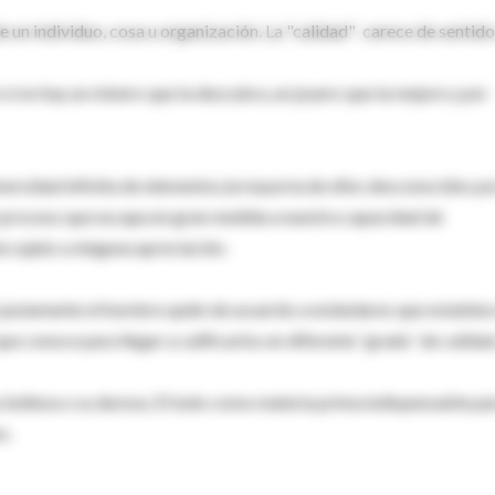
e un individuo, cosa u organización. La "calidad" carece de sentido
e si no hay un minero que la descubra, un joyero que la mejore y por
versidad infinita de elementos,la mayoría de ellos desconocidos po
 proceso que escapa en gran medida a nuestra capacidad de
e sujeto a ninguna apreciación.
 justamente el hombre quién de acuerdo a estándares que establec
e conoce para llegar a calificarlos en diferente ¨grado¨ de calidad
u belleza o su dureza. El lodo como materia prima indispensable par
s.