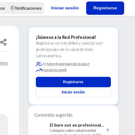
Iniciar sesión
Registrarse
tos
Notificaciones
¡Súmese a la Red Profesional!
Regístrese en IntraMed y conecte con
profesionales de la salud de toda
Latinoamérica.
2001
+1.1 M profesionales de la salud
Impulse su perfil
Registrarse
Iniciar sesión
Contenido sugerido
El burn out en profesionales
Coloquio sobre salud mental
de la salud mental