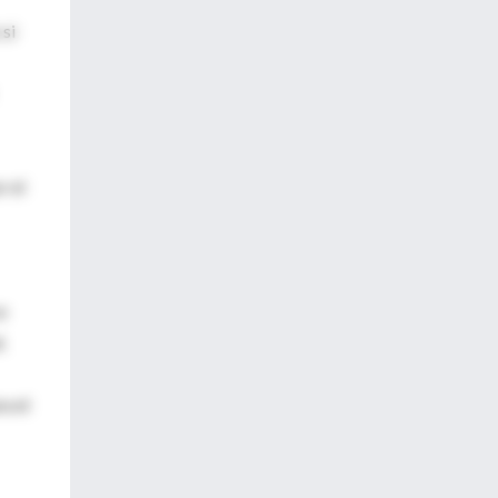
 si
r el
e
.
a el