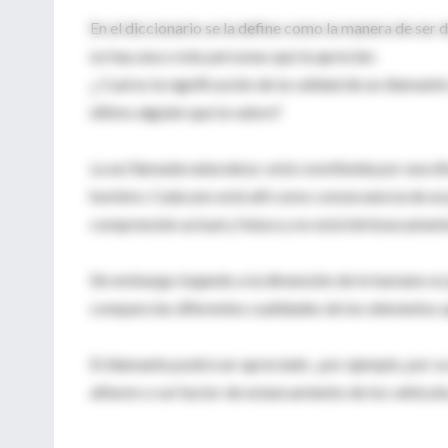
En el diccionario se la define como la manera de ser d
no hay una o más personas que la aprecien.
¿ Cual es la significación de la calidad de un diamant
último alguien que la valore?
La así llamada naturaleza está constituida por una di
hombre. Cada uno está allí como consecuencia de un
comprensión actual y futura y no está intrínsecament
Sin embargo bajando a la dimensión de lo humano es
compara las diferentes cualidades de los elementos qu
El diamante podrá ser apreciado , por ejemplo, por s
alfarero o un factor de estancamiento de los vehículo