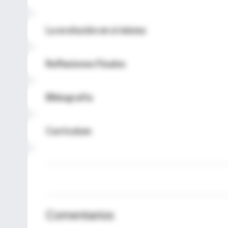
La evolución en sí misma
Reflexiones Finales
Blbiografía
Currículum
Comentarios