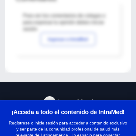
Para ver los comentarios de colegas o
para expresar tu opinión debes iniciar
sesión
Ingresar a IntraMed
¡Acceda a todo el contenido de IntraMed!
Centro de Ayuda
Regístrese o inicie sesión para acceder a contenido exclusivo
y ser parte de la comunidad profesional de salud más
relevante de Latinoamérica. Un espacio para conectar,