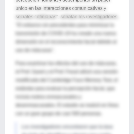
único en las interacciones comunicativas y
sociales cotidianas", señalan los investigadores.
"El esfuerzo sin precedentes para minimizar la
transmisión de COVID-19 ha creado una nueva
dimensión en el reconocimiento facial debido al
uso de máscaras".
Para examinar los efectos del uso de máscaras,
el Prof. Ganel y el Prof. Freud utilizó una versión
modificada del Cambridge Face Memory Test, el
estándar para evaluar la percepción facial, que
incluía rostros enmascarados y
desenmascarados. El estudio se realizó en línea
con un gran grupo de casi 500 personas.
Los investigadores encontraron que la tasa