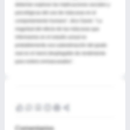
deberían explorar las implicaciones sociales y
psicológicas del uso de máscaras en el
comportamiento humano", dice Ganel. "La
magnitud del efecto de las máscaras que
informamos en el estudio actual es
probablemente una subestimación del grado
real en el menú desplegable de rendimiento
para rostros enmascarados".
Comentarios