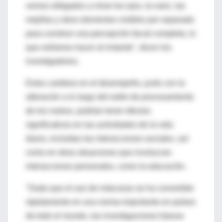
vemos obligados a mirar los ojos, la nariz, las
mejillas y otros elementos visibles por separado
para construir una percepción facial completa, lo
que solíamos hacer al instante", dicen los
investigadores.
Estos cambios en el desempeño, junto con la
alteración a lo largo del estilo de procesamiento
de los rostros, podrían tener efectos
significativos en las actividades de la vida
diaria, incluidas las interacciones sociales, así
como en otras situaciones que involucran
interacciones personales, como la educación.
"Dado que el uso de máscaras se ha convertido
rápidamente en una norma importante en países
de todo el mundo, las investigaciones futuras