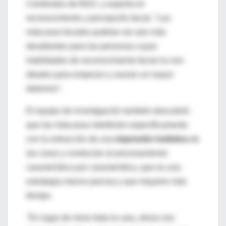
Cerebrales de BGU, y experta en
reconocimiento y percepción facial. "Las
máscaras faciales podrían ser aún más
desafiantes para las personas cuyas
habilidades de reconocimiento facial no son
ideales para empezar y causan un mayor
deterioro".
El equipo de investigación también descubrió
que las máscaras interferían específicamente
con la extracción de una
impresión holística
de
las caras y conducían al procesamiento
característica por característica, que es una
estrategia menos precisa y que requiere más
tiempo.
"En lugar de mirar toda la cara, ahora nos