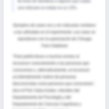
de éxito de identificar a alguien que usaba
una máscara se redujo en un 15%.
Ejemplos de caras con y sin máscaras similares
a las utilizadas en el experimento. Las caras se
reproducen con la autorización de Chicago
Face Database
"Esto podría llevar a muchos errores al
reconocer correctamente a las personas que
conocemos o, alternativamente, al reconocer
accidentalmente rostros de personas
desconocidas como personas que conocemos",
dice el Prof. Galia Avidan, miembro del
Departamento de Psicología y del
Departamento de Ciencias Cognitivas y