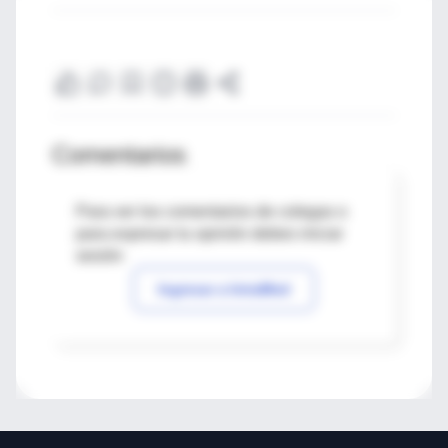
Comentarios
Para ver los comentarios de colegas o
para expresar tu opinión debes iniciar
sesión
Ingresar a IntraMed