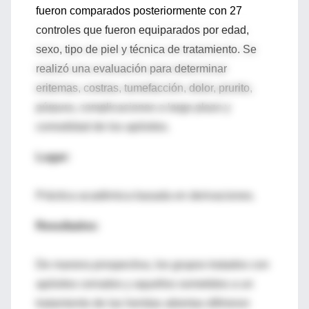
fueron comparados posteriormente con 27
controles que fueron equiparados por edad,
sexo, tipo de piel y técnica de tratamiento. Se
realizó una evaluación para determinar
eritemas, costras, tumefacción, dolor, prurito,
púrpura, complicaciones a largo plazo y
comodidad de los apósitos.
Lugar:
Práctica académica basada en derivaciones.
Resultados:
De manera prospectiva, los grupos tratados con
apósitos cerrados y aquellos sometidos a un
tratamiento de las heridas abiertas difirieron