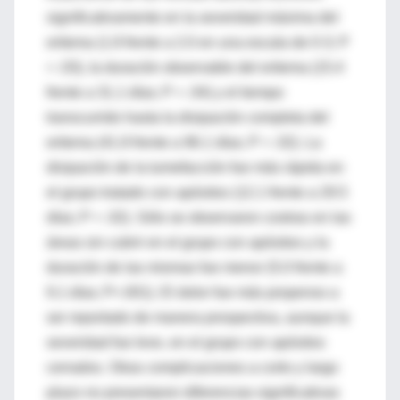
significativamente en la severidad máxima del
eritema (1.8 frente a 2.0 en una escala de 0-3; P
= .03), la duración observable del eritema (15.4
frente a 31.1 días; P = .04) y el tiempo
transcurrido hasta la disipación completa del
eritema (41.8 frente a 96.1 días; P = .02). La
disipación de la tumefacción fue más rápida en
el grupo tratado con apósitos (12.1 frente a 29.5
días; P = .02). Sólo se observaron costras en las
áreas sin cubrir en el grupo con apósitos y la
duración de las mismas fue menor (5.0 frente a
9.1 días; P<.001). El dolor fue más propenso a
ser reportado de manera prospectiva, aunque la
severidad fue leve, en el grupo con apósitos
cerrados. Otras complicaciones a corto y largo
plazo no presentaron diferencias significativas