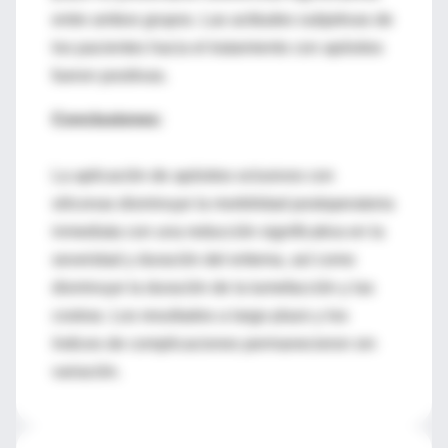
entre ambos grupos. Las actitudes subjetivas de
los pacientes hacia el tratamiento con apósitos
fueron positivas.
Conclusiones:
La aplicación de apósitos oclusivos con
siliconas disminuye la morbilidad postoperatoria
inmediata con una reducción significativa en la
severidad y duración del eritema, así como
disminuye la duración de la tumefacción y las
costras. Los resultados a largo plazo y los
índices de complicaciones permanecieron sin
variación.