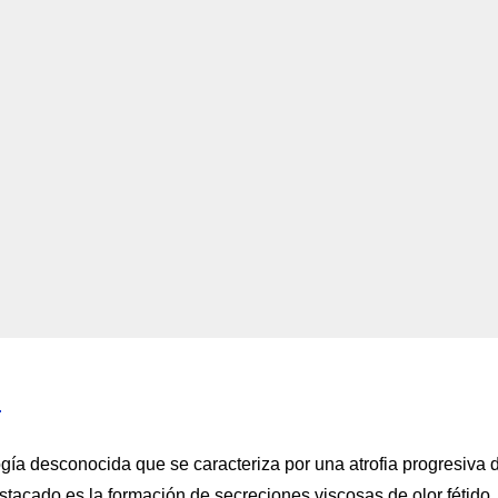
.
logía desconocida que se caracteriza por una atrofia progresiva 
stacado es la formación de secreciones viscosas de olor fétido