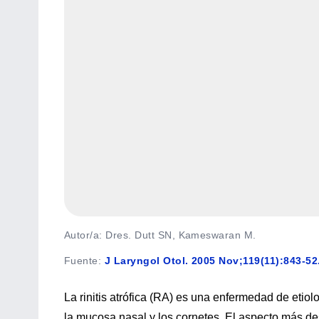
Autor/a: Dres. Dutt SN, Kameswaran M.
Fuente
:
J Laryngol Otol. 2005 Nov;119(11):843-52
La rinitis atrófica (RA) es una enfermedad de etio
la mucosa nasal y los cornetes. El aspecto más de