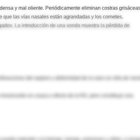
densa y mal oliente. Periódicamente eliminan costras grisácea
e que las vías nasales están agrandadas y los cornetes,
ugados. La introducción de una sonda muestra la pérdida de
foraciones del septum y deformidad de la nariz en silla de mon
a rinosinusitis es causa o efecto de la RA, pero constituye una
puede extender a la faringe, laringe, pulmones y oídos, e inclu