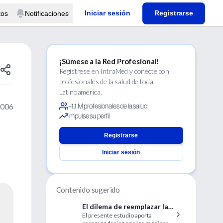
Iniciar sesión
Registrarse
tos
Notificaciones
¡Súmese a la Red Profesional!
Regístrese en IntraMed y conecte con
profesionales de la salud de toda
Latinoamérica.
2006
+1.1 M profesionales de la salud
Impulse su perfil
Registrarse
Iniciar sesión
Contenido sugerido
El dilema de reemplazar la
El presente estudio aporta
válvula aórtica con