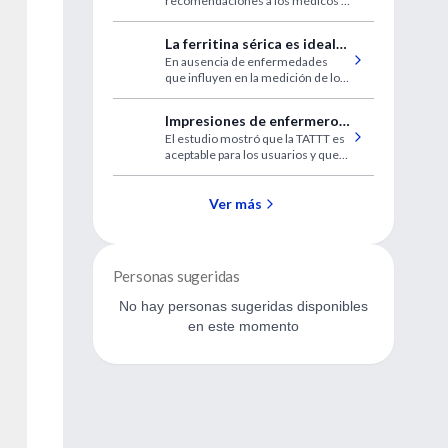
recomendaciones a los médicos y
estenosis leve o moderada
los pacientes que se enfrentan
con una decisión clínica difícil.
La ferritina sérica es ideal
En ausencia de enfermedades
para la evaluación de los
que influyen en la medición de los
contenidos ferricos del
contenidos de hierro del
organismo
organismo, la determinación de
Impresiones de enfermeros
laboratorio de ferritina sérica es la
El estudio mostró que la TATTT es
de triage sobre el uso de la
más adecuada.
aceptable para los usuarios y que
TATTT
es considerada una alternativa
viable a la práctica actual de triage.
Ver más
Personas sugeridas
No hay personas sugeridas disponibles
en este momento