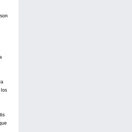
 son
a
la
 los
tis
 que