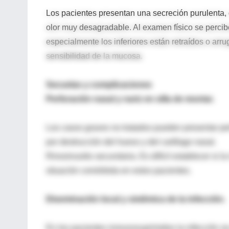
Los pacientes presentan una secreción purulenta, 
olor muy desagradable. Al examen físico se percib
especialmente los inferiores están retraídos o arr
sensibilidad de la mucosa.
Secuelas y complicaciones
Perforación nasal y nariz en silla de montar.
Los casos graves no tratados pueden presentar per
por destrucción del hueso y del cartílago nasal.
Rinosinusitis secundaria. Es difícil establecer si l
situación comórbida en estos pacientes.
Diseminación local y sistémica de la infección.
En los pacientes inmunosuprimidos la infección se 