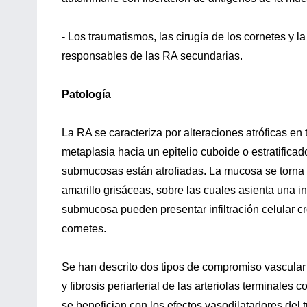
- Los traumatismos, las cirugía de los cornetes y la
responsables de las RA secundarias.
Patología
La RA se caracteriza por alteraciones atróficas en t
metaplasia hacia un epitelio cuboide o estratific
submucosas están atrofiadas. La mucosa se torna 
amarillo grisáceas, sobre las cuales asienta una in
submucosa pueden presentar infiltración celular cr
cornetes.
Se han descrito dos tipos de compromiso vascular en 
y fibrosis periarterial de las arteriolas terminale
se benefician con los efectos vasodilatadores del 