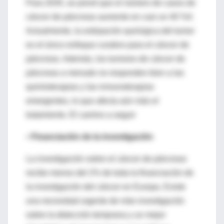
Para 2035, se prevé que el número de casos de
cáncer de páncreas aumente en casi un 40 %4.
Actualmente, la extirpación quirúrgica del tumor
es el único enfoque curativo para el cáncer de
páncreas. Además, los tumores de cáncer de
páncreas a menudo no responden bien a las
quimioterapias y las inmunoterapias
emergentes, lo que afecta aún más el
tratamiento. El camino a seguir
•
Financiación de la investigación
La investigación sobre el cáncer de páncreas
recibe menos del 2% de toda la financiación de
la investigación del cáncer en Europa. Existe
una necesidad urgente de más investigación
sobre la detección temprana y un mejor