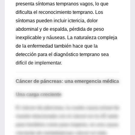
presenta síntomas tempranos vagos, lo que
dificulta el reconocimiento temprano. Los
síntomas pueden incluir ictericia, dolor
abdominal y de espalda, pérdida de peso
inexplicable y náuseas. La naturaleza compleja
de la enfermedad también hace que la
detección para el diagnóstico temprano sea
difícil de implementar.
Cáncer de páncreas: una emergencia médica
Una carga creciente
El cáncer de páncreas, la cuarta causa actual de
muerte relacionada con el cáncer en la UE tanto
para hombres como para mujeres, es una causa
creciente de mortalidad por cáncer en toda