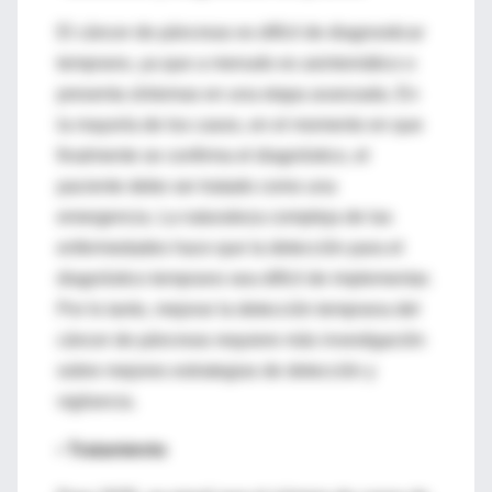
El cáncer de páncreas es difícil de diagnosticar
temprano, ya que a menudo es asintomático o
presenta síntomas en una etapa avanzada. En
la mayoría de los casos, en el momento en que
finalmente se confirma el diagnóstico, el
paciente debe ser tratado como una
emergencia. La naturaleza compleja de las
enfermedades hace que la detección para el
diagnóstico temprano sea difícil de implementar.
Por lo tanto, mejorar la detección temprana del
cáncer de páncreas requiere más investigación
sobre mejores estrategias de detección y
vigilancia.
•
Tratamiento