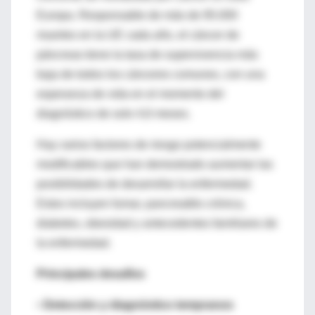
Europa. Responsable de más de 95.000
muertes en la UE cada año, el cáncer de
páncreas tiene la tasa de supervivencia más
baja de todos los cánceres comunes, con una
esperanza de vida en el momento del
diagnóstico de solo 4,6 meses.
Hay varios factores de riesgo potencialmente
modificables que han demostrado aumentar las
posibilidades de desarrollar la enfermedad.
Estos incluyen fumar, pancreatitis crónica,
diabetes, obesidad y antecedentes familiares de
la enfermedad.
Principales desafíos
•
Detección y diagnóstico tempranos