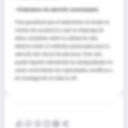
•
Estándares de atención armonizados
Para garantizar que el tratamiento se brinde en
centros de excelencia y que se disponga de
datos completos sobre la calidad de vida,
debería existir un estándar paneuropeo para la
atención del cáncer de páncreas. Esto solo
puede lograrse abordando las desigualdades en
salud, aumentando las capacidades científicas y
de investigación en toda la UE.