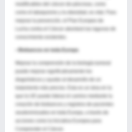
modificables del cáncer de páncreas, como
como el tabaquismo y la obesidad, es vital. Para
mejorar la prevención, el Plan Europeo de
Lucha contra el Cáncer abordará las lagunas de
conocimiento existentes.
•
Biobancos en toda Europa
Mejorar la comprensión de la biología tumoral
puede mejorar significativamente los
diagnósticos y ayudar al desarrollo de un
tratamiento más preciso. Esta es un área en la
que la UE puede liderar el camino mediante la
creación de biobancos y registros de pacientes
seudonimizados en toda Europa, a través de
acciones como la Iniciativa Europea para
Comprender el Cáncer.