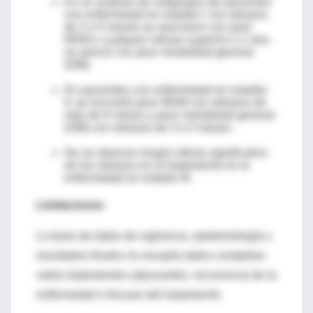
En un análisis de subgrupos de pacientes
con enfermedad en estadio I, los retrasos
de 3 a 5 meses se asociaron con peor
MSM y cualquier retraso superior a 1 mes
se asoció con peor mortalidad general
(OM).
En pacientes con enfermedad en estadio
II, se encontró peor MSM con retrasos de
más de 6 meses y peor mortalidad general
(OM) con retrasos de 3 a 5 meses.
No se observó ningún efecto significativo
de los retrasos en el tratamiento en la
enfermedad en estadio III.
Limitaciones
La base de datos de vigilancia, epidemiología y
resultados finales no recopila datos completos
sobre tratamientos adyuvantes, recurrencia de la
enfermedad o fracaso del tratamiento.