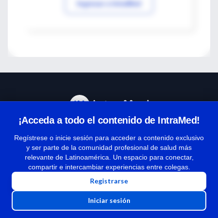
Ingresar a IntraMed
¡Acceda a todo el contenido de IntraMed!
Centro de Ayuda
Regístrese o inicie sesión para acceder a contenido exclusivo
y ser parte de la comunidad profesional de salud más
relevante de Latinoamérica. Un espacio para conectar,
Términos y condiciones
compartir e intercambiar experiencias entre colegas.
| Políticas de privacidad
Registrarse
| Todos los derechos reservados | Copyright 1997-2026
Iniciar sesión