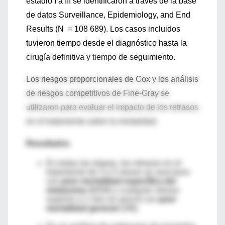
estadio I a III se identificaron a través de la base
de datos Surveillance, Epidemiology, and End
Results (N = 108 689). Los casos incluidos
tuvieron tiempo desde el diagnóstico hasta la
cirugía definitiva y tiempo de seguimiento.
Los riesgos proporcionales de Cox y los análisis
de riesgos competitivos de Fine-Gray se
utilizaron para evaluar el impacto de los retrasos
en el tratamiento sobre la mortalidad.
Resultados
En todas las etapas, los retrasos en el
tratamiento de 3 a 5 meses se asociaron
con
peor mortalidad específica del
melanoma
(MSM) y cualquier retraso
superior a 1 mes se asoció con
peor
mortalidad general
(OM).