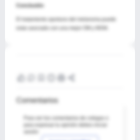
Conclusión
El tratamiento oportuno del melanoma puede
estar asociado con una mejor OM y MSM.
Comentarios
Para ver los comentarios de colegas o
para expresar tu opinión debes iniciar
sesión