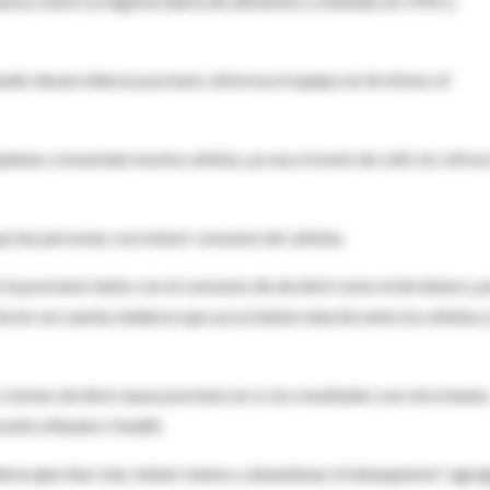
rios sobre su ingesta diaria de alimentos y bebidas en 1991 y
tudio desarrollaron psoriasis, informa el equipo en Archives of
uienes consumían mucha cafeína, ya sea a través de café, té, refres
e las personas con menor consumo de cafeína.
 la psoriasis tanto con el consumo de alcohol como el de tabaco, p
ctor en cuenta, hallaron que ya no había relación entre la cafeína y
 tomar alcohol cause psoriasis en sí, los resultados son otra buena
reshi a Reuters Health.
daría ejercitar más, beber menos y abandonar el tabaquismo", agre