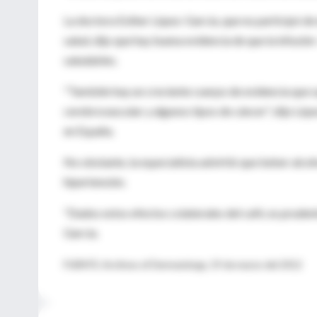
La doctora Esther López-García, que no participó de 
salud, dijo que hay buena evidencia de que la infusió
saludables.
"También hay un creciente cuerpo de evidencia que su
cerebrovascular y algunos tipos de cáncer", dijo Ló
en España.
No obstante, la especialista advirtió que beber alc
hipertensión.
"Dados estos efectos colaterales del café, es prude
García.
FUENTE: Archives of Dermatology, 19 de marzo del 2012