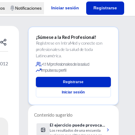
Iniciar sesión
Registrarse
tos
Notificaciones
¡Súmese a la Red Profesional!
Regístrese en IntraMed y conecte con
profesionales de la salud de toda
Latinoamérica.
2012
+1.1 M profesionales de la salud
Impulse su perfil
Registrarse
Iniciar sesión
Contenido sugerido
El ejercicio puede provocar
Los resultados de una encuesta
el orgasmo en algunas