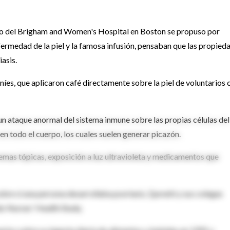
po del Brigham and Women's Hospital en Boston se propuso por
nfermedad de la piel y la famosa infusión, pensaban que las propied
iasis.
níes, que aplicaron café directamente sobre la piel de voluntarios 
 un ataque anormal del sistema inmune sobre las propias células del
en todo el cuerpo, los cuales suelen generar picazón.
cremas tópicas, exposición a luz ultravioleta y medicamentos que
sobre si una persona desarrollaba psoriasis, Qureshi y sus colegas
o Nurses' Health Study.