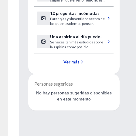
sugieren que el fenómeno no es
mujeres
poco común, pero las causas no
están claras.
10 preguntas incómodas
Paradojas y sinsentidos acerca de
las que no solemos pensar.
Una aspirina al día puede
Se necesitan más estudios sobre
mantener controlado el
la aspirina como posible
cáncer
tratamiento para el cáncer en
pacientes cuya enfermedad aún
no se ha diseminado.
Ver más
Personas sugeridas
No hay personas sugeridas disponibles
en este momento