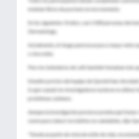
Todos los participantes habían completado cuestiona
estaban libres de psoriasis en ese momento.
En los siguientes 14 años, casi 1.000 personas del es
Dermatology.
Inicialmente, el riesgo parecía un poco mayor entre q
o chocolate.
Pero los bebedores de café también fumaban más qu
Estudios previos del equipo de Qureshi han vinculado
lo que cuando los investigadores tuvieron es último fa
problemas cutáneos.
Aunque la investigación previa no prueba que fumar o
razón para reducir los hábitos no saludables, dijo Qu
"Desde un punto de vista de estilo de vida, recomen