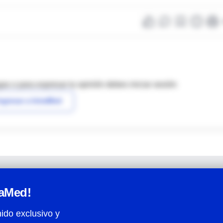
as o para expresar tu opinión debes iniciar sesión
ngresar a IntraMed
raMed!
ido exclusivo y