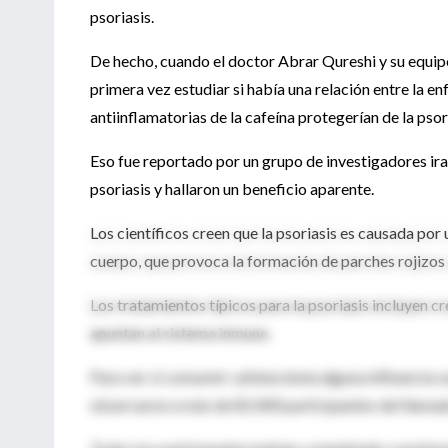
psoriasis.
De hecho, cuando el doctor Abrar Qureshi y su equi
primera vez estudiar si había una relación entre la e
antiinflamatorias de la cafeína protegerían de la psor
Eso fue reportado por un grupo de investigadores ira
psoriasis y hallaron un beneficio aparente.
Los científicos creen que la psoriasis es causada por
cuerpo, que provoca la formación de parches rojizos 
Los tratamientos típicos para la psoriasis incluyen 
apuntan al sistema inmune.
Para ver si consumir cafeína tenía alguna influencia 
observaron a más de 82.000 participantes del llamad