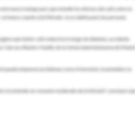
este nuevo trabajo pero que estudió los efectos del café sobre la
n -al menos cuando está filtrada- no es dañina para las personas
giere que beber café reduciría el riesgo de diabetes, accidente
pez-García a Reuters Health, de la Universidad Autónoma de Madri
ohol puede empeorar problemas como el insomnio, la ansiedad y la
nte recomendar un consumo moderado de la infusión", concluyó Ló