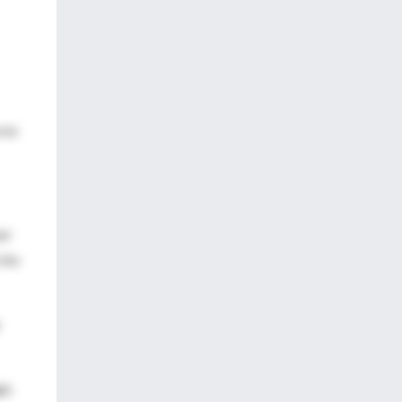
cos
or
 los
gó.