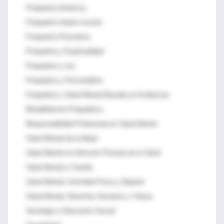
Psiquiatría Dinámica
Psiquiatría Infanto-Juvenil
Psiquiatría Preventiva
Psiquiatría y Espiritualidad
Psiquiatría y Ley
Psiquiatría y Psicoanálisis
Psiquiatría y Salud Mental Basada en Evidencias
Rehabilitación Psiquiátrica
Responsabilidad Profesional en Salud Mental
Salud Mental de la Mujer
Salud Mental en Atención Primaria de la Salud
Salud Mental y Familia
Salud Mental, Actividad Física y Deporte
Salud Mental, Derechos Humanos y Tortura
Sexología y Educación Sexual