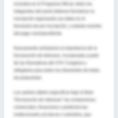
incluidos en el Programa Oficial, todos los
integrantes del panel deberan formalizar su
inscripción ingresando sus datos en el
formulario de pre inscripción, y estarán exentos
del pago correspondiente.
Nuevamente señalamos la importancia de la
Declaración de Intereses, incorporada a partir
de las Normativas del XXV Congreso y
obligatoria para todos los disertantes de todas
las propuestas:
Los autores deben especificar bajo el título
“Declaración de intereses” los compromisos
comerciales, financieros o pertenencias
institucionales y/o becas o subsidios, que