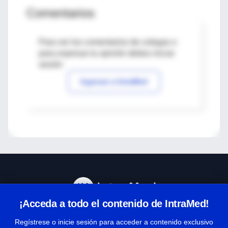
Comentarios
Para ver los comentarios de colegas o
para expresar tu opinión debes iniciar
sesión
Ingresar a IntraMed
¡Acceda a todo el contenido de IntraMed!
Centro de Ayuda
Regístrese o inicie sesión para acceder a contenido exclusivo