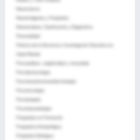
Neurociencia
Neuroimágenes y Psiquiatría
Nomenclatura, Clasificación y Diagnóstico
Personalidad
Práctica de la Docencia e Investigación Educativa en
Salud Mental
Psicoanálisis, subjetividad y comunidad
Psicofarmacología
Psiconeuroinmunoendocrinología
Psicooncología
Psicoterapias
Psicotraumatología
Psiquiatras en Formación
Psiquiatría Antropológica
Psiquiatría Biológica