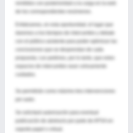
remitidos con posterioridad a la carga en la web
de los correspondientes resúmenes.
Enfatizamos, en esta oportunidad, el lugar que
daremos a los tiempos de intercambio y debate
con el público asistente para poder optimizar las
conclusiones que se desprendan de cada
propuesta. Les pedimos, por lo tanto, que estos
espacios de intercambio sean celosamente
cuidados.
Se permitirán como máximo tres intervenciones
por autor.
Se solicitará autorización para eventual
publicación de abstracts por parte de APSA en
soporte papel o virtual.