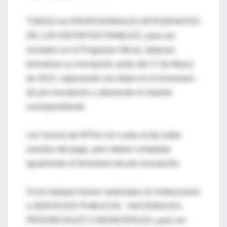
TODOS los PROFESIONALES INTEGRANTES
DE LOS DISTINTOS PANELES, para ser
incluidos en el Programa Oficial, deberan
formalizar su inscripción antes del 1º de Marzo
de 2012, ingresando sus datos en el formulario
de pre inscripción y abonando el importe
correspondiente.
Los Socios de APSA con cuota al día están
exentos del pago, pero deben completar
igualmente el formulario de pre inscripción.
Si los trabajos fueron realizados en Instituciones
o SERVICIOS PUBLICOS - NACIONALES,
PROVINCIALES O MUNICIPALES, para ser