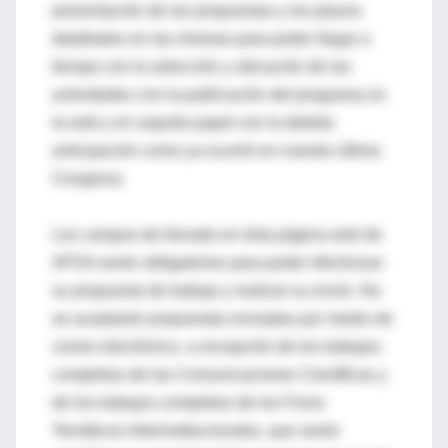
presentación de las propuestas y los plazos
detallados en las mismas para poder llegar a
tiempo con la selección y ubicación de las
actividades con la publicación del programa en
la web y en soporte papel con la debida
anticipación como ya ocurrió en nuestro último
Congreso.
Los campos de llenado en ésta página web de
APSA serán obligatorios para poder efectivizar
su propuesta de trabajo y realizar su envío. No
se aceptarán propuestas enviadas por medio de
correo electrónico, a excepción de los trabajos
completos de las Comunicaciones Científicas y
de los trabajos completos de los Foros
Temáticos Interinstitucionales, que serán