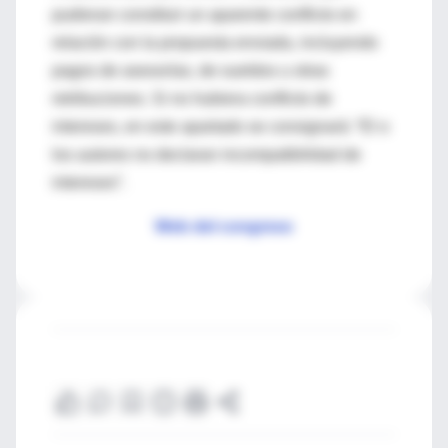
pudieran constituir un aparente conflicto en
relación con la propuesta enviada, incluyendo
pagos de asesorías, de sueldos u otras
retribuciones. Si no hubiera conflicto de
intereses, en este apartado se consignará: “El o
los autores no declaran incompatibilidad de
intereses”.
Web del congreso