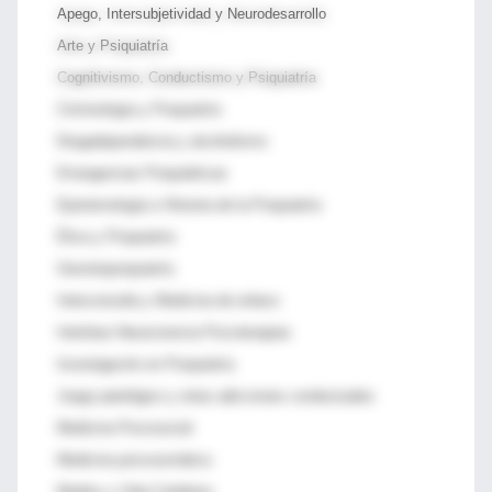
Apego, Intersubjetividad y Neurodesarrollo
Arte y Psiquiatría
Cognitivismo, Conductismo y Psiquiatría
Criminología y Psiquiatría
Drogadependencia y alcoholismo
Emergencias Psiquiátricas
Epistemología e Historia de la Psiquiatría
Ética y Psiquiatría
Gerontopsiquiatría
Interconsulta y Medicina de enlace
Interfase Neurociencia Psicoterapias
Investigación en Psiquiatría
Juego patológico y otras adicciones conductuales
Medicina Psicosocial
Medicina psicosomática
Medios y Vida Cotidiana