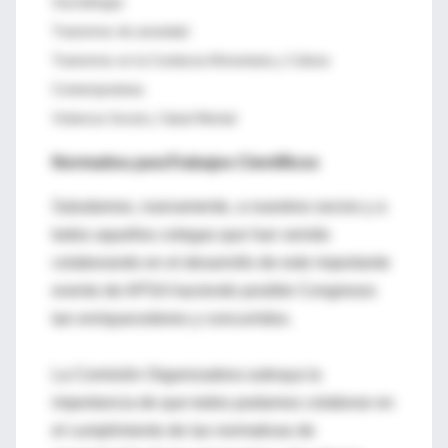
Suicidología
Trastornos de ansiedad
Trastornos en la Conducta Alimentaria y Cultura
Contemporánea
Violencia Social y Salud Mental
Normativa paraTrabajos Científicos
Saludamos, nuevamente, a nuestros socios y a
todos aquellos colegas que han venido
colaborando en el desarrollo de este importante
evento de APSA haciendo posible Congresos
tan enriquecedores y concurridos.
La Comisión Organizadora subraya la
importancia de que todos podamos colaborar en
el cumplimiento de las normativas de