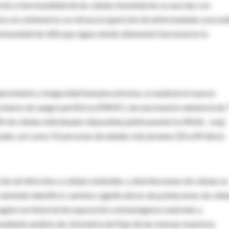
ón y funcionalidad de las células inmunitarias se asocian con
os en centenarios se retrasa la aparición de enfermedades asocia
a inmunidad de
élite
que sigue siendo altamente funcional en la
ejecimiento y longevidad humana extrema, se analizaron nuevos
ucleares de sangre periférica (PBMC), de una muestra aleatoria de 
 de células individuales disponible públicamente (scRNA). -seq)
nales, así como 52 personas de edades más jóvenes (20 a 89 años).
ón de linfocitos a células mieloides, y distribuciones de células no
o también identificó cambios significativos de poblaciones de célul
ugiere un historial de exposición a inmunógenos naturales y
ediante análisis de citometría de flujo de las mismas muestras.