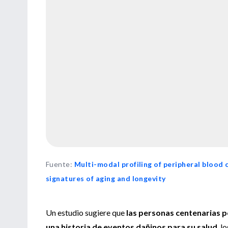
Fuente
:
Multi-modal profiling of peripheral blood 
signatures of aging and longevity
Un estudio sugiere que
las personas centenarias 
una historia de eventos dañinos para su salud
, l