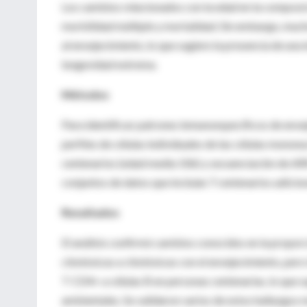
Los cambios relacionados con la edad en la composici
morbilidad múltiple y mortalidad. Sin embargo, much
al envejecimiento, lo que sugiere la presencia de un
longevidad extrema.
Métodos
Para identificar patrones inmunoespecíficos de env
perfiles de células individuales de las células monon
centenarios (edad media 106) y secuenciación de ARN
conjuntos de datos que incluían 7 centenarios adicio
Resultados
El análisis confirmó cambios conocidos en la proporci
citotóxicas a citotóxicas con el envejecimiento, per
T CD4+ a células B en personas centenarias, lo que s
ambientales. Se validaron varios de estos hallazgos m