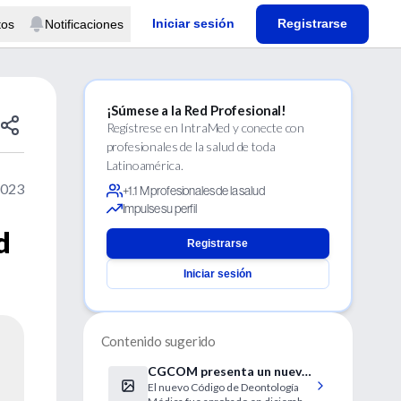
Iniciar sesión
Registrarse
tos
Notificaciones
¡Súmese a la Red Profesional!
Regístrese en IntraMed y conecte con
profesionales de la salud de toda
Latinoamérica.
2023
+1.1 M profesionales de la salud
Impulse su perfil
d
Registrarse
Iniciar sesión
Contenido sugerido
CGCOM presenta un nuevo
El nuevo Código de Deontología
Código Deontológico