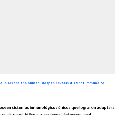
cells across the human lifespan reveals distinct immune cell
poseen sistemas inmunológicos únicos que lograron adaptars
os que le permitió llegar a una longevidad excepcional.