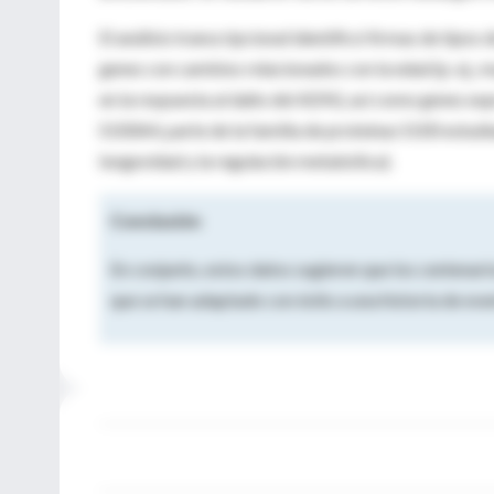
El análisis transcripcional identificó firmas de tipos
genes con cambios relacionados con la edad (p. ej.,
en la respuesta al daño del ADN), así como genes exp
S100A4, parte de la familia de proteínas S100 estud
longevidad y la regulación metabólica).
Conclusión
En conjunto, estos datos sugieren que los centenar
que se han adaptado con éxito a una historia de eve