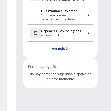
Médica fue aprobado en diciembre
de 2022 y presentado el mes de
marzo.
Cuestionan el examen
El tacto rectal no es útil para
rectal en el diagnóstico
detectar precozmente los
temprano del cáncer de
cánceres de próstata
próstata
Urgencias Toxicológicas
Acceso habilitado.
Ver más
Personas sugeridas
No hay personas sugeridas disponibles
en este momento