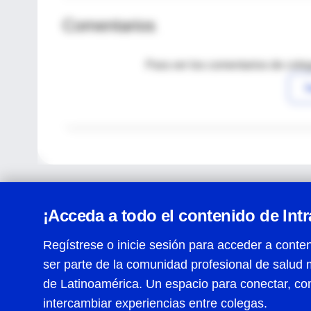
Comentarios
Para ver los comentarios de coleg
I
¡Acceda a todo el contenido de Int
Regístrese o inicie sesión para acceder a conten
ser parte de la comunidad profesional de salud 
Centro de Ayuda
de Latinoamérica. Un espacio para conectar, co
Términos y condiciones
| Políticas de privacidad
| Todos
intercambiar experiencias entre colegas.