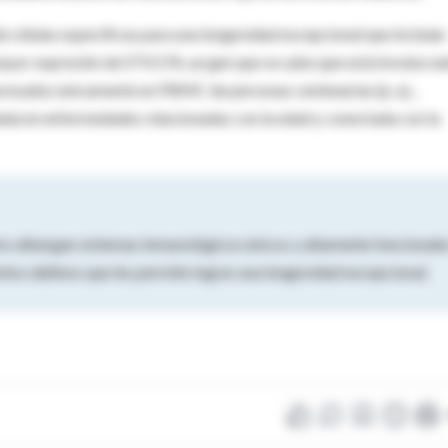
 de células específicas para una longevidad excepcional que incluían
 mayor expresión de STK17A, un gen que se sabe que está involucra
resados ​​únicamente en PBMC de personas centenarias (p. ej. ,
iada en enfermedades relacionadas con la edad y conectada con la
ios albergan sistemas inmunológicos únicos y altamente funcionale
ntos dañinos que les permite lograr una longevidad excepcional.