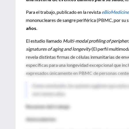
Para el trabajo, publicado en la revista
eBioMedicine
mononucleares de sangre periférica (PBMC, por su si
años
.
El estudio llamado
Multi-modal profiling of periphera
signatures of aging and longevity
(El perfil multimoda
revela distintas firmas de células inmunitarias de env
específicas para una longevidad excepcional que inc
expresados ​​únicamente en PBMC de personas cente
Como conclusión, los autores sugieren que estos 
vivir tantos años.
Resumen del trabajo
Antecedentes