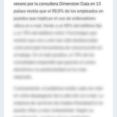
verano por la consultora Dimension Data en 13
países revela que el 99,6% de los empleados en
puestos que implican el uso de ordenadores
utiliza el e-mail, frente a un 80% del teléfono fijo
y un 76% del teléfono móvil. Porcentajes que
revelan que uno y otro han sido desbancados
como principal herramienta de comunicación en
el trabajo. En el lado positivo, el 70% de los
consultados respondió que gracias al correo
electrónico su productividad se ha visto
mejorada.
Curiosamente, el problema reside cada vez más
en cómo despegarse de la adicción al e-mail. La
empresa de servicios de empleo Randstad le ha
puesto cifras a esta contrariedad. Según su