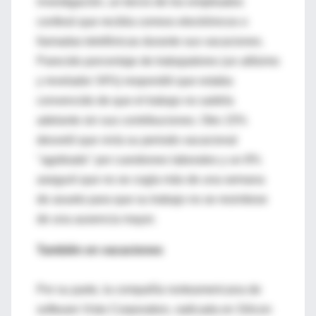
investigación, un tercio de los empleados
confesó que recibía correos electrónicos o
llamadas telefónicas durante sus vacaciones.
Parecido porcentaje de trabajadores (un altísimo
y revelador 34%) respondió que estaba
convencido de que el trabajo no saldría
adelante sin sus contribuciones. Otro 15%
desveló que vivía su periodo vacacional
"agobiado" por cuestiones laborales y un 8%
aseguró que no se cogía más de una semana
de asueto para que su trabajo no se resintiese
de una ausencia mayor.
También en vacaciones
Por su parte, la compañía norteamericana de
software Visto Corporation, radicada en Silicon