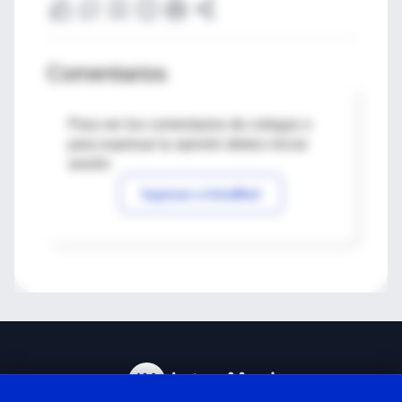
Comentarios
Para ver los comentarios de colegas o
para expresar tu opinión debes iniciar
sesión
Ingresar a IntraMed