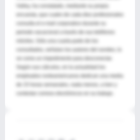
Valley, ha constatado, mediante su propia
encuesta, que cuatro de cada diez profesionales
consulta el e-mail corporativo durante su
periodo vacacional a través de sus teléfonos
móviles. Sólo una cuarta parte de los
consultados, señalan los autores del sondeo, lo
ve como un impedimento para desconectar.
Según sus cálculos, en la actualidad los
empleados norteamericanos dedican una media
de 15 horas semanales, nada menos, a leer y
contestar correos electrónicos en su trabajo.