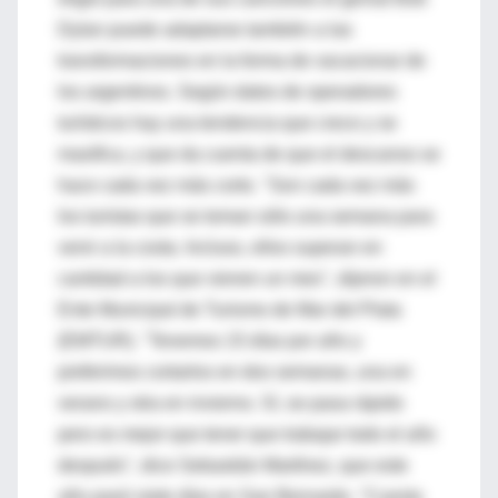
Dylan puede adaptarse también a las
transformaciones en la forma de vacacionar de
los argentinos. Según datos de operadores
turísticos hay una tendencia que crece y se
masifica, y que da cuenta de que el descanso se
hace cada vez más corto. "Son cada vez más
los turistas que se toman sólo una semana para
venir a la costa. Incluso, ellos superan en
cantidad a los que vienen un mes", dijeron en el
Ente Municipal de Turismo de Mar del Plata
(EMTUR). "Tenemos 15 días por año y
preferimos cortarlos en dos semanas, una en
verano y otra en invierno. Sí, se pasa rápido
pero es mejor que tener que trabajar todo el año
después", dice Sebastián Martínez, que este
año pasó siete días en San Bernardo. "Cuesta