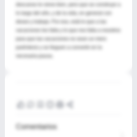
descanso le viene bien, pero que se construye a
lo largo del año, y de la vida, en general con
deseo y trabajo. Por eso, está lo que a las
vacaciones les falta y lo que nos falta a nosotros
para que las vacaciones no sean un mero
paréntesis y se lleguen a convertir en la
necesaria pausa.
Comentarios