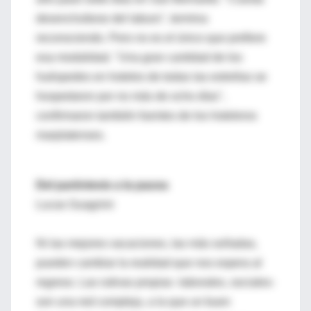
desenchufarse del laburo", termina
reconociendo. Pero no es el único que prefiere
esa modalidad. "Una gran cantidad de los
huéspedes en hoteles de todas las estrellas se
hospedaron por no más de ocho días",
confirmaron también fuentes de los hoteleros
marplatenses.
Del paréntesis a la pausa
Lucas Guagnini
Ni las mejores vacaciones, las más soñadas,
pueden cambiar la realidad que nos espera al
regreso. Las rutinas propias -laborales, sociales-
son una red compleja, a la que un buen