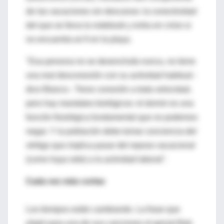
de las vacaciones sin descanso: la conectividad
del que se lleva la notebook y entra en crisis si
no encuentra wi fi en la playa.
"Esa persona no se desenchufa nunca, no tiene
una real desconexión con su actividad habitual -
dice Blanco-. Tiene conexión a toda velocidad,
pero hay mandatos biológicos: el dormir es una
función fisiológica fundamental que no podemos
negar. Y la población debe tomar conciencia del
vértigo que implica pasar del reposo vacacional
(como haya sido) a la actividad laboral".
Cada vez más cortas
Los tiempos están cambiando. La frase que
eligió para una de sus canciones el genial Bob