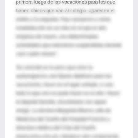
primera luego de las vacaciones para los que
tienen chicos que van al colegio, aparecen el
estrés y la angustia. Hay cansancio y cierta
insatisfacción en un mes en el que el año
empieza de nuevo, con determinadas
actividades que estuvieron suspendidas durante
casi cuatro meses".
Se coincide en lo poco que sirve la
autoexigencia, ese fijarse objetivos para las
vacaciones, hacer en el lugar soñado, o casi,
todo lo que uno no pudo hacer en el año. Hacer
el deporte favorito, encontrarse con aquel
amigo. La doctora Margarita Blanco, jefa de
Medicina del Sueño del Hospital Francés y
directora médica del Club del Sueño
(www.rems.com.ar), introduce otro componente