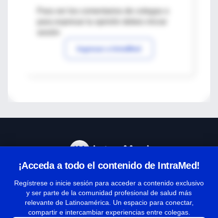
Para ver los comentarios de colegas o
para expresar tu opinión debes iniciar
sesión
Ingresar a IntraMed
¡Acceda a todo el contenido de IntraMed!
Centro de Ayuda
Regístrese o inicie sesión para acceder a contenido exclusivo
y ser parte de la comunidad profesional de salud más
relevante de Latinoamérica. Un espacio para conectar,
Términos y condiciones
compartir e intercambiar experiencias entre colegas.