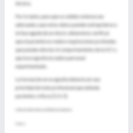
técnica.
Por lo tanto, para que su validez externa sea
adecuada y que estos datos puedan extrapolarse a
la fase aguda de un shock, deberemos verificar
que el paciente no realice respiraciones profundas
que puedan afectar el comportamiento de la VCI y
que la ecografía la realice personal
experimentado.
La formación en ecografía debería ser una
prioridad de todo profesional que atienda
pacientes críticos [3, 4, 5].
♦ Revista Electrónica de Medicina Intensva
Enlaces: