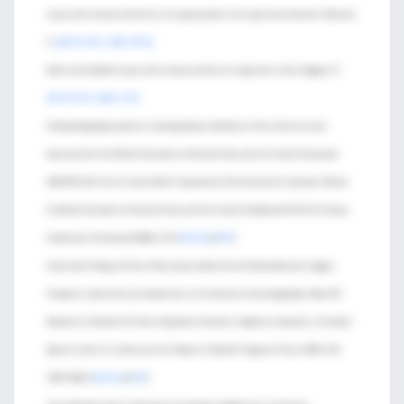
La presión venosa central no sirve para predecir la respuesta a volumen. Palencia
E.
[[REMI 2013; 13(8): 1877]]
Sobre la utilidad de la presión venosa central en el paciente crítico. Baigorri F.
[REMI 2013; 13(8): A172]
Echocardiography practice, training and accreditation in the intensive care:
document for the World Interactive Network Focused on Critical Ultrasound
(WINFOCUS). Price S, Via G, Sloth E, Guarracino F, Breitkreutz R, Catena E, Talmor
D; World Interactive Network Focused On Critical UltraSound ECHO-ICU Group.
Cardiovasc Ultrasound 2008; 6: 49. [
PubMed
] [
PDF
]
American College of Chest Physicians/La Société de Réanimation de Langue
Française statement on competence in critical care ultrasonography. Mayo PH,
Beaulieu Y, Doelken P, Feller-Kopman D, Harrod C, Kaplan A, Oropello J, Vieillard-
Baron A, Axler O, Lichtenstein D, Maury E, Slama M, Vignon P. Chest 2009; 135:
1050-1060. [
PubMed
] [
PDF
]