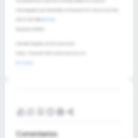
International expert statement on training standards for critical care
ultrasonography. Expert Round Table on Ultrasound in ICU. Intensive Care Med
2011; 37: 1077-1083. [
PubMed
]
Búsqueda en PubMed:
Enunciado: Ecografía y presión venosa central
Sintaxis: "Ultrasound" AND "central venous pressure"
[
Resultados
]
Comentarios