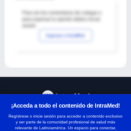
Para ver los comentarios de colegas o
para expresar tu opinión debes iniciar
sesión
Ingresar a IntraMed
¡Acceda a todo el contenido de IntraMed!
Centro de Ayuda
Regístrese o inicie sesión para acceder a contenido exclusivo
y ser parte de la comunidad profesional de salud más
relevante de Latinoamérica. Un espacio para conectar,