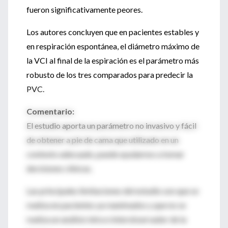
fueron significativamente peores.
Los autores concluyen que en pacientes estables y
en respiración espontánea, el diámetro máximo de
la VCI al final de la espiración es el parámetro más
robusto de los tres comparados para predecir la
PVC.
Comentario:
El estudio aporta un parámetro no invasivo y fácil
de obtener a pie de cama que utilizado en un
contexto adecuado, puede ayudarnos a tomar
decisiones clínicas.
Las principales limitaciones del estudio son que se
realiza en pacientes ya reanimados y que no se
realiza un análisis intra e interobservador de la