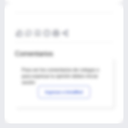
Comentarios
Para ver los comentarios de colegas o
para expresar tu opinión debes iniciar
sesión
Ingresar a IntraMed