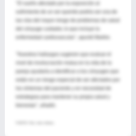
"El sueño afectado por la exposición al
sufrimiento de un ser querido podría ser una de
las vías del mayor riesgo de problemas de salud
del cónyuge cuidador, lo que incluye la
enfermedad cardiovascular", apuntó Martire.
"Nuestros hallazgos sugieren que evaluar el
nivel de involucración mutua en la vida de la
pareja ayudaría a identificar a los cónyuges que
están en un riesgo especial de ser afectados por
los síntomas del paciente y en necesidad de
estrategias para mantener su propia salud y
bienestar", añadió.
.
FUENTE: Pain, news release