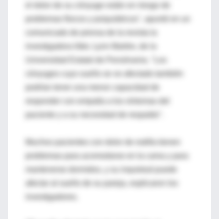
el dolor de su cónyuge están en riesgo de
problemas físicos y psiquiátricos", apuntó en un
comunicado de prensa de la revista la
investigadora líder, Lynn Martire, de la
Universidad Estatal de Pensilvania. "Los
cónyuges cuyo sueño se ve afectado también
podrían tener una menor capacidad de
responder con empatía a los síntomas del
paciente y a su necesidad de respaldo".
Muchos pacientes con dolor de rodilla tienen
problemas para acomodarse en la cama y para
mantenerse dormidos, y su inquietud puede
afectar al sueño de su pareja, explicaron los
investigadores.