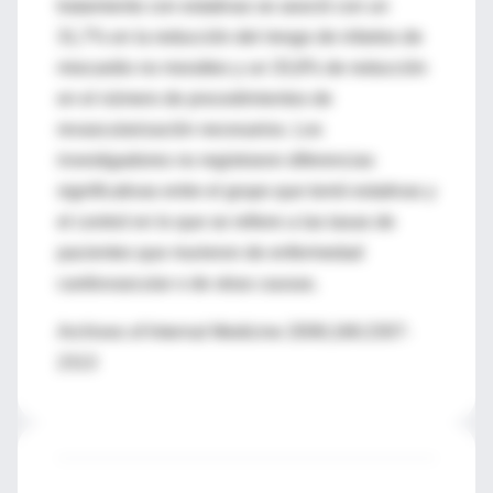
tratamiento con estatinas se asoció con un
31,7% en la reducción del riesgo de infartos de
miocardio no moraltes y un 33,8% de reducción
en el número de procedimientos de
revascularización necesarios. Los
investigadores no registraron diferencias
significativas entre el grupo que tomó estatinas y
el control en lo que se refiere a las tasas de
pacientes que murieron de enfermedad
cardiovascular o de otras causas.
Archives of Internal Medicine 2006;166:2307-
2313