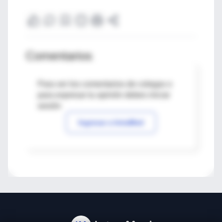
Comentarios
Para ver los comentarios de colegas o
para expresar tu opinión debes iniciar
sesión
Ingresar a IntraMed