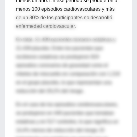
menos un año. En ese período se produjeron al
menos 100 episodios cardiovasculares y más
de un 80% de los participantes no desarrolló
enfermedad cardiovascular.
En total, 21.409 pacientes tomaron estatinas y
21.439 placebo. Entre los pacientes que
recibieron estatinas se produjeron 924
episodios coronarios de gravedad como el
infartos de miocardio en comparación con 1.219
en el grupo placebo, lo que representan una
reducción del 29,2% del riesgo.
En el caso de los episodios cerebrovasculares,
se produjeron en 440 pacientes que tomaban
estatinas y en 517 controles, lo que significa un
14,4% menos de reducción del riesgo. El