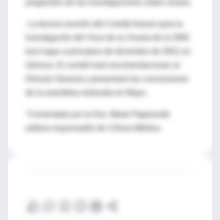
progresión de las investigaciones sobre viruela.
La tercera reunión del Comité Asesor para la
Investigación del Virus de la Viruela de la OMS
tuvo lugar a principios de diciembre de 2001 en
Génova. El comité hará recomendaciones al
Director General y presentará las conclusiones
de la asamblea realizada en Mayo.
*Comentado por la Dra. Marta Papponetti,
editora responsable de Clínica Médica.