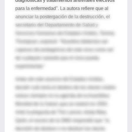
diagnósticas y tratamientos antivirales efectivos
para la enfermedad". La autora refiere que al
anunciar la postergación de la destrucción, el
secretario del Departamento de Salud y
Servicios Humanos de Estados Unidos, Tommy
Thompson, expresó: "Nosotros debemos ser
capaces de protegernos de este virus como así
de cualquier variante que el virus pueda
experimentar."
Antes de este anuncio de Estados Unidos,
decidir cuál sería el destino de los stocks virales
estuvo siempre en la agenda de la Asamblea
Mundial de la Salud, que se realizó en 2002.
Ante la pregunta de The Lancet, relata Mary
Quirk, el vocero de la OMS respondió que "la
decisión de destruir o no destruir los stocks