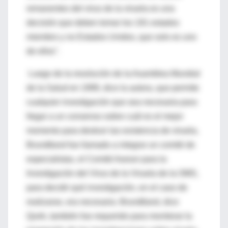
remanentes del virus de la viruela es una
decisión que deben tomar los 191 estados
miembro y no Estados Unidos, que solo es uno
de ellos".
Luego de la resolución de la Asamblea Mundial
de la Salud en 1999, dice la autora, que permite
cualquier investigación que sea necesaria para
llegar a un consenso sobre cuál es el mejor
momento para destruir las existencia de viruela,
Brundtland fue llamado a integrar un comité de
especialistas, el Comité Asesor para la
Investigación del Virus de la Viruela de la OMS,
para decidir qué investigación, en el caso de
realizarse, era necesaria. Brundtland, dice
Quirk, también fue requerido para monitorar la