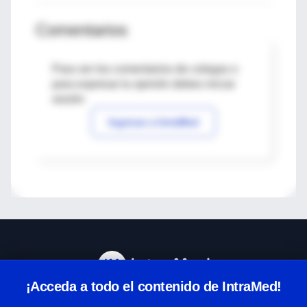
Comentarios
Para ver los comentarios de colegas o
para expresar tu opinión debes iniciar
sesión
Ingresar a IntraMed
¡Acceda a todo el contenido de IntraMed!
Centro de Ayuda